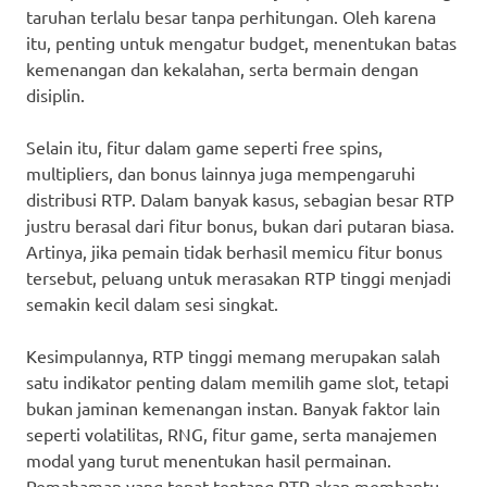
taruhan terlalu besar tanpa perhitungan. Oleh karena
itu, penting untuk mengatur budget, menentukan batas
kemenangan dan kekalahan, serta bermain dengan
disiplin.
Selain itu, fitur dalam game seperti free spins,
multipliers, dan bonus lainnya juga mempengaruhi
distribusi RTP. Dalam banyak kasus, sebagian besar RTP
justru berasal dari fitur bonus, bukan dari putaran biasa.
Artinya, jika pemain tidak berhasil memicu fitur bonus
tersebut, peluang untuk merasakan RTP tinggi menjadi
semakin kecil dalam sesi singkat.
Kesimpulannya, RTP tinggi memang merupakan salah
satu indikator penting dalam memilih game slot, tetapi
bukan jaminan kemenangan instan. Banyak faktor lain
seperti volatilitas, RNG, fitur game, serta manajemen
modal yang turut menentukan hasil permainan.
Pemahaman yang tepat tentang RTP akan membantu