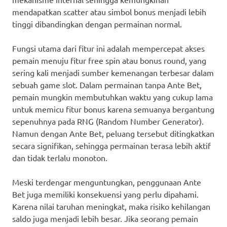
mendapatkan scatter atau simbol bonus menjadi lebih
tinggi dibandingkan dengan permainan normal.
Fungsi utama dari fitur ini adalah mempercepat akses
pemain menuju fitur free spin atau bonus round, yang
sering kali menjadi sumber kemenangan terbesar dalam
sebuah game slot. Dalam permainan tanpa Ante Bet,
pemain mungkin membutuhkan waktu yang cukup lama
untuk memicu fitur bonus karena semuanya bergantung
sepenuhnya pada RNG (Random Number Generator).
Namun dengan Ante Bet, peluang tersebut ditingkatkan
secara signifikan, sehingga permainan terasa lebih aktif
dan tidak terlalu monoton.
Meski terdengar menguntungkan, penggunaan Ante
Bet juga memiliki konsekuensi yang perlu dipahami.
Karena nilai taruhan meningkat, maka risiko kehilangan
saldo juga menjadi lebih besar. Jika seorang pemain