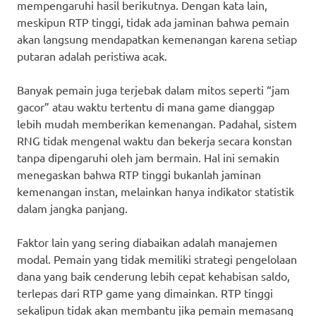
mempengaruhi hasil berikutnya. Dengan kata lain,
meskipun RTP tinggi, tidak ada jaminan bahwa pemain
akan langsung mendapatkan kemenangan karena setiap
putaran adalah peristiwa acak.
Banyak pemain juga terjebak dalam mitos seperti “jam
gacor” atau waktu tertentu di mana game dianggap
lebih mudah memberikan kemenangan. Padahal, sistem
RNG tidak mengenal waktu dan bekerja secara konstan
tanpa dipengaruhi oleh jam bermain. Hal ini semakin
menegaskan bahwa RTP tinggi bukanlah jaminan
kemenangan instan, melainkan hanya indikator statistik
dalam jangka panjang.
Faktor lain yang sering diabaikan adalah manajemen
modal. Pemain yang tidak memiliki strategi pengelolaan
dana yang baik cenderung lebih cepat kehabisan saldo,
terlepas dari RTP game yang dimainkan. RTP tinggi
sekalipun tidak akan membantu jika pemain memasang