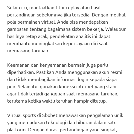
Selain itu, manfaatkan fitur replay atau hasil
pertandingan sebelumnya jika tersedia. Dengan melihat
pola permainan virtual, Anda bisa mendapatkan
gambaran tentang bagaimana sistem bekerja. Walaupun
hasilnya tetap acak, pendekatan analitis ini dapat
membantu meningkatkan kepercayaan diri saat
memasang taruhan.
Keamanan dan kenyamanan bermain juga perlu
diperhatikan. Pastikan Anda menggunakan akun resmi
dan tidak membagikan informasi login kepada siapa
pun. Selain itu, gunakan koneksi internet yang stabil
agar tidak terjadi gangguan saat memasang taruhan,
terutama ketika waktu taruhan hampir ditutup.
Virtual sports di Sbobet menawarkan pengalaman unik
yang memadukan teknologi dan hiburan dalam satu
platform. Dengan durasi pertandingan yang singkat,