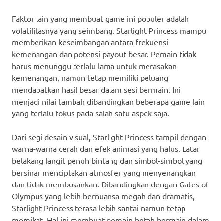
Faktor lain yang membuat game ini populer adalah
volatilitasnya yang seimbang. Starlight Princess mampu
memberikan keseimbangan antara frekuensi
kemenangan dan potensi payout besar. Pemain tidak
harus menunggu terlalu lama untuk merasakan
kemenangan, namun tetap memiliki peluang
mendapatkan hasil besar dalam sesi bermain. Ini
menjadi nilai tambah dibandingkan beberapa game lain
yang terlalu fokus pada salah satu aspek saja.
Dari segi desain visual, Starlight Princess tampil dengan
warna-warna cerah dan efek animasi yang halus. Latar
belakang langit penuh bintang dan simbol-simbol yang
bersinar menciptakan atmosfer yang menyenangkan
dan tidak membosankan. Dibandingkan dengan Gates of
Olympus yang lebih bernuansa megah dan dramatis,
Starlight Princess terasa lebih santai namun tetap
memikat. Hal ini membuat pemain betah bermain dalam