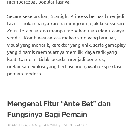
mempercepat popularitasnya.
Secara keseluruhan, Starlight Princess berhasil menjadi
favorit bukan hanya karena mengikuti jejak kesuksesan
Zeus, tetapi karena mampu menghadirkan identitasnya
sendiri. Kombinasi antara mekanisme yang familiar,
visual yang menarik, karakter yang unik, serta gameplay
yang dinamis membuatnya memiliki daya tarik yang
kuat. Game ini tidak sekadar menjadi penerus,
melainkan evolusi yang berhasil menjawab ekspektasi
pemain modern.
Mengenal Fitur “Ante Bet” dan
Fungsinya Bagi Pemain
MARCH 24, 2026
ADMIN
SLOT GACOR