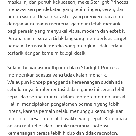
maskulin, dan penuh kekuasaan, maka Starlight Princess
menawarkan pendekatan yang lebih ringan, cerah, dan
penuh warna. Desain karakter yang menyerupai anime
dengan aura magis membuat game ini lebih menarik
bagi pemain yang menyukai visual modern dan estetik.
Perubahan ini secara tidak langsung memperluas target
pemain, termasuk mereka yang mungkin tidak terlalu
tertarik dengan tema mitologi klasik.
Selain itu, variasi multiplier dalam Starlight Princess
memberikan sensasi yang tidak kalah menarik.
Walaupun konsep pengganda kemenangan sudah ada
sebelumnya, implementasi dalam game ini terasa lebih
cepat dan sering muncul dalam momen-momen krusial.
Hal ini menciptakan pengalaman bermain yang lebih
intens, karena pemain selalu menunggu kemungkinan
multiplier besar muncul di waktu yang tepat. Kombinasi
antara multiplier dan tumble membuat potensi
kemenangan terasa lebih hidup dan tidak monoton.