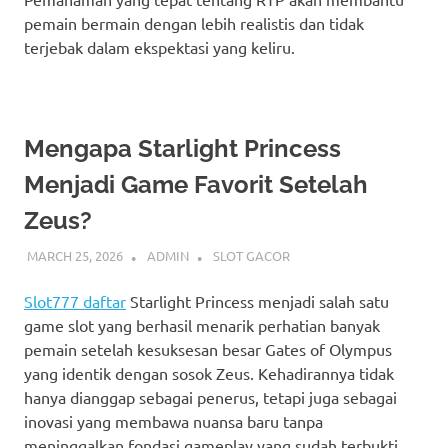
pemain bermain dengan lebih realistis dan tidak
terjebak dalam ekspektasi yang keliru.
Mengapa Starlight Princess
Menjadi Game Favorit Setelah
Zeus?
MARCH 25, 2026
ADMIN
SLOT GACOR
Slot777 daftar
Starlight Princess menjadi salah satu
game slot yang berhasil menarik perhatian banyak
pemain setelah kesuksesan besar Gates of Olympus
yang identik dengan sosok Zeus. Kehadirannya tidak
hanya dianggap sebagai penerus, tetapi juga sebagai
inovasi yang membawa nuansa baru tanpa
meninggalkan fondasi gameplay yang sudah terbukti