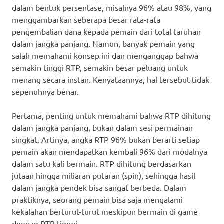
dalam bentuk persentase, misalnya 96% atau 98%, yang
menggambarkan seberapa besar rata-rata
pengembalian dana kepada pemain dari total taruhan
dalam jangka panjang. Namun, banyak pemain yang
salah memahami konsep ini dan menganggap bahwa
semakin tinggi RTP, semakin besar peluang untuk
menang secara instan. Kenyataannya, hal tersebut tidak
sepenuhnya benar.
Pertama, penting untuk memahami bahwa RTP dihitung
dalam jangka panjang, bukan dalam sesi permainan
singkat. Artinya, angka RTP 96% bukan berarti setiap
pemain akan mendapatkan kembali 96% dari modalnya
dalam satu kali bermain. RTP dihitung berdasarkan
jutaan hingga miliaran putaran (spin), sehingga hasil
dalam jangka pendek bisa sangat berbeda. Dalam
praktiknya, seorang pemain bisa saja mengalami
kekalahan berturut-turut meskipun bermain di game
dengan RTP tinggi.