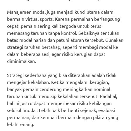
Manajemen modal juga menjadi kunci utama dalam
bermain virtual sports. Karena permainan berlangsung
cepat, pemain sering kali tergoda untuk terus
memasang taruhan tanpa kontrol. Sebaiknya tentukan
batas modal harian dan patuhi aturan tersebut. Gunakan
strategi taruhan bertahap, seperti membagi modal ke
dalam beberapa sesi, agar risiko kerugian dapat
diminimalkan.
Strategi sederhana yang bisa diterapkan adalah tidak
mengejar kekalahan. Ketika mengalami kerugian,
banyak pemain cenderung meningkatkan nominal
taruhan untuk menutup kekalahan tersebut. Padahal,
hal ini justru dapat memperbesar risiko kehilangan
seluruh modal. Lebih baik berhenti sejenak, evaluasi
permainan, dan kembali bermain dengan pikiran yang
lebih tenang.