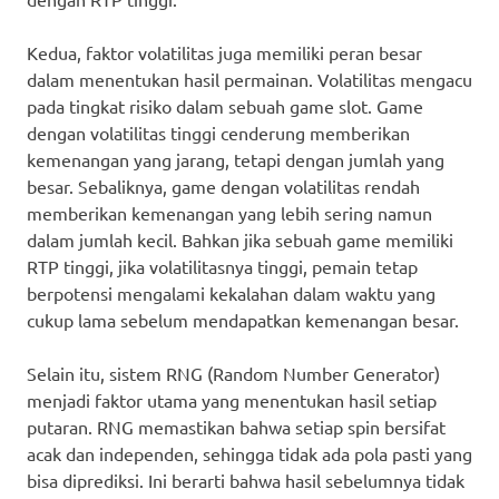
Kedua, faktor volatilitas juga memiliki peran besar
dalam menentukan hasil permainan. Volatilitas mengacu
pada tingkat risiko dalam sebuah game slot. Game
dengan volatilitas tinggi cenderung memberikan
kemenangan yang jarang, tetapi dengan jumlah yang
besar. Sebaliknya, game dengan volatilitas rendah
memberikan kemenangan yang lebih sering namun
dalam jumlah kecil. Bahkan jika sebuah game memiliki
RTP tinggi, jika volatilitasnya tinggi, pemain tetap
berpotensi mengalami kekalahan dalam waktu yang
cukup lama sebelum mendapatkan kemenangan besar.
Selain itu, sistem RNG (Random Number Generator)
menjadi faktor utama yang menentukan hasil setiap
putaran. RNG memastikan bahwa setiap spin bersifat
acak dan independen, sehingga tidak ada pola pasti yang
bisa diprediksi. Ini berarti bahwa hasil sebelumnya tidak