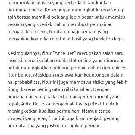
memberikan sensasi yang berbeda dibandingkan
permainan biasa. Ketegangan meningkat karena setiap
spin terasa memiliki peluang lebih besar untuk memicu
sesuatu yang spesial. Hal ini membuat permainan
menjadi lebih seru, terutama bagi pemain yang
menyukai dinamika cepat dan hasil yang tidak terduga.
Kesimpulannya, fitur “Ante Bet” merupakan salah satu
inovasi menarik dalam dunia slot online yang dirancang
untuk meningkatkan peluang pemain dalam mengakses
fitur bonus. Meskipun menawarkan keuntungan dalam
hal probabilitas, fitur ini juga membawa risiko yang lebih
tinggi karena peningkatan nilai taruhan. Dengan
pemahaman yang baik serta manajemen modal yang
tepat, Ante Bet bisa menjadi alat yang efektif untuk
meningkatkan kualitas permainan. Namun tanpa
strategi yang jelas, fitur ini juga bisa menjadi pedang
bermata dua yang justru merugikan pemain.