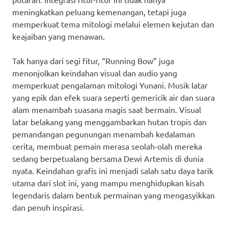
meningkatkan peluang kemenangan, tetapi juga
memperkuat tema mitologi melalui elemen kejutan dan
keajaiban yang menawan.
Tak hanya dari segi fitur, “Running Bow” juga
menonjolkan keindahan visual dan audio yang
memperkuat pengalaman mitologi Yunani. Musik latar
yang epik dan efek suara seperti gemericik air dan suara
alam menambah suasana magis saat bermain. Visual
latar belakang yang menggambarkan hutan tropis dan
pemandangan pegunungan menambah kedalaman
cerita, membuat pemain merasa seolah-olah mereka
sedang berpetualang bersama Dewi Artemis di dunia
nyata. Keindahan grafis ini menjadi salah satu daya tarik
utama dari slot ini, yang mampu menghidupkan kisah
legendaris dalam bentuk permainan yang mengasyikkan
dan penuh inspirasi.