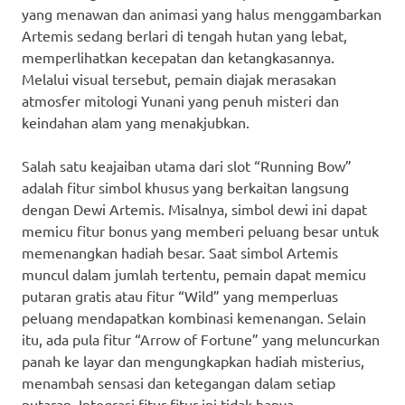
yang menawan dan animasi yang halus menggambarkan
Artemis sedang berlari di tengah hutan yang lebat,
memperlihatkan kecepatan dan ketangkasannya.
Melalui visual tersebut, pemain diajak merasakan
atmosfer mitologi Yunani yang penuh misteri dan
keindahan alam yang menakjubkan.
Salah satu keajaiban utama dari slot “Running Bow”
adalah fitur simbol khusus yang berkaitan langsung
dengan Dewi Artemis. Misalnya, simbol dewi ini dapat
memicu fitur bonus yang memberi peluang besar untuk
memenangkan hadiah besar. Saat simbol Artemis
muncul dalam jumlah tertentu, pemain dapat memicu
putaran gratis atau fitur “Wild” yang memperluas
peluang mendapatkan kombinasi kemenangan. Selain
itu, ada pula fitur “Arrow of Fortune” yang meluncurkan
panah ke layar dan mengungkapkan hadiah misterius,
menambah sensasi dan ketegangan dalam setiap
putaran. Integrasi fitur-fitur ini tidak hanya