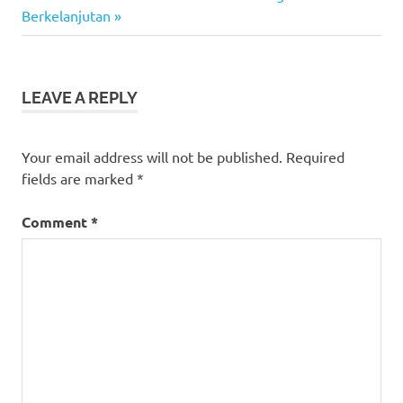
Post:
Berkelanjutan
sbobet
slot
slot
gacor
LEAVE A REPLY
slot
online
Your email address will not be published.
Required
fields are marked
*
Comment
*