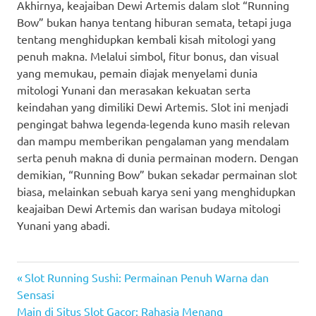
Akhirnya, keajaiban Dewi Artemis dalam slot “Running
Bow” bukan hanya tentang hiburan semata, tetapi juga
tentang menghidupkan kembali kisah mitologi yang
penuh makna. Melalui simbol, fitur bonus, dan visual
yang memukau, pemain diajak menyelami dunia
mitologi Yunani dan merasakan kekuatan serta
keindahan yang dimiliki Dewi Artemis. Slot ini menjadi
pengingat bahwa legenda-legenda kuno masih relevan
dan mampu memberikan pengalaman yang mendalam
serta penuh makna di dunia permainan modern. Dengan
demikian, “Running Bow” bukan sekadar permainan slot
biasa, melainkan sebuah karya seni yang menghidupkan
keajaiban Dewi Artemis dan warisan budaya mitologi
Yunani yang abadi.
casino
Previous
Post
Slot Running Sushi: Permainan Penuh Warna dan
judi
Post:
Sensasi
navigation
bola
Next
Main di Situs Slot Gacor: Rahasia Menang