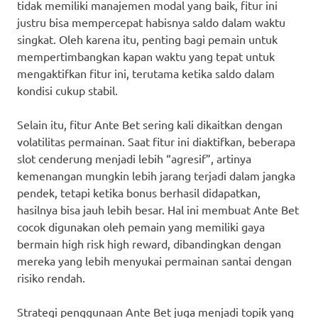
tidak memiliki manajemen modal yang baik, fitur ini
justru bisa mempercepat habisnya saldo dalam waktu
singkat. Oleh karena itu, penting bagi pemain untuk
mempertimbangkan kapan waktu yang tepat untuk
mengaktifkan fitur ini, terutama ketika saldo dalam
kondisi cukup stabil.
Selain itu, fitur Ante Bet sering kali dikaitkan dengan
volatilitas permainan. Saat fitur ini diaktifkan, beberapa
slot cenderung menjadi lebih “agresif”, artinya
kemenangan mungkin lebih jarang terjadi dalam jangka
pendek, tetapi ketika bonus berhasil didapatkan,
hasilnya bisa jauh lebih besar. Hal ini membuat Ante Bet
cocok digunakan oleh pemain yang memiliki gaya
bermain high risk high reward, dibandingkan dengan
mereka yang lebih menyukai permainan santai dengan
risiko rendah.
Strategi penggunaan Ante Bet juga menjadi topik yang