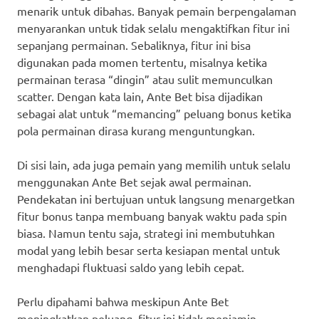
menarik untuk dibahas. Banyak pemain berpengalaman
menyarankan untuk tidak selalu mengaktifkan fitur ini
sepanjang permainan. Sebaliknya, fitur ini bisa
digunakan pada momen tertentu, misalnya ketika
permainan terasa “dingin” atau sulit memunculkan
scatter. Dengan kata lain, Ante Bet bisa dijadikan
sebagai alat untuk “memancing” peluang bonus ketika
pola permainan dirasa kurang menguntungkan.
Di sisi lain, ada juga pemain yang memilih untuk selalu
menggunakan Ante Bet sejak awal permainan.
Pendekatan ini bertujuan untuk langsung menargetkan
fitur bonus tanpa membuang banyak waktu pada spin
biasa. Namun tentu saja, strategi ini membutuhkan
modal yang lebih besar serta kesiapan mental untuk
menghadapi fluktuasi saldo yang lebih cepat.
Perlu dipahami bahwa meskipun Ante Bet
meningkatkan peluang, fitur ini tidak menjamin