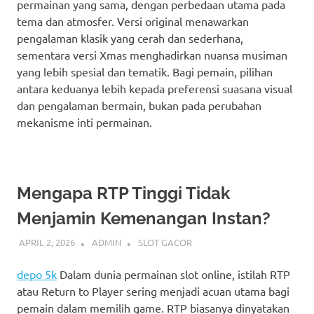
permainan yang sama, dengan perbedaan utama pada
tema dan atmosfer. Versi original menawarkan
pengalaman klasik yang cerah dan sederhana,
sementara versi Xmas menghadirkan nuansa musiman
yang lebih spesial dan tematik. Bagi pemain, pilihan
antara keduanya lebih kepada preferensi suasana visual
dan pengalaman bermain, bukan pada perubahan
mekanisme inti permainan.
Mengapa RTP Tinggi Tidak
Menjamin Kemenangan Instan?
APRIL 2, 2026
ADMIN
SLOT GACOR
depo 5k
Dalam dunia permainan slot online, istilah RTP
atau Return to Player sering menjadi acuan utama bagi
pemain dalam memilih game. RTP biasanya dinyatakan