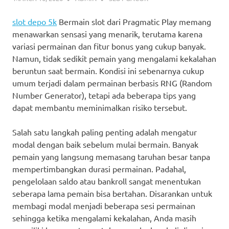
slot depo 5k
Bermain slot dari Pragmatic Play memang
menawarkan sensasi yang menarik, terutama karena
variasi permainan dan fitur bonus yang cukup banyak.
Namun, tidak sedikit pemain yang mengalami kekalahan
beruntun saat bermain. Kondisi ini sebenarnya cukup
umum terjadi dalam permainan berbasis RNG (Random
Number Generator), tetapi ada beberapa tips yang
dapat membantu meminimalkan risiko tersebut.
Salah satu langkah paling penting adalah mengatur
modal dengan baik sebelum mulai bermain. Banyak
pemain yang langsung memasang taruhan besar tanpa
mempertimbangkan durasi permainan. Padahal,
pengelolaan saldo atau bankroll sangat menentukan
seberapa lama pemain bisa bertahan. Disarankan untuk
membagi modal menjadi beberapa sesi permainan
sehingga ketika mengalami kekalahan, Anda masih