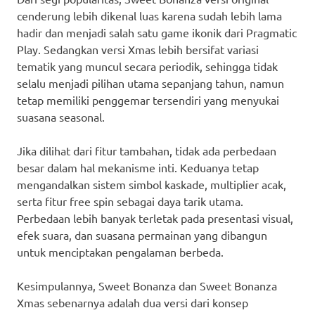
cenderung lebih dikenal luas karena sudah lebih lama
hadir dan menjadi salah satu game ikonik dari Pragmatic
Play. Sedangkan versi Xmas lebih bersifat variasi
tematik yang muncul secara periodik, sehingga tidak
selalu menjadi pilihan utama sepanjang tahun, namun
tetap memiliki penggemar tersendiri yang menyukai
suasana seasonal.
Jika dilihat dari fitur tambahan, tidak ada perbedaan
besar dalam hal mekanisme inti. Keduanya tetap
mengandalkan sistem simbol kaskade, multiplier acak,
serta fitur free spin sebagai daya tarik utama.
Perbedaan lebih banyak terletak pada presentasi visual,
efek suara, dan suasana permainan yang dibangun
untuk menciptakan pengalaman berbeda.
Kesimpulannya, Sweet Bonanza dan Sweet Bonanza
Xmas sebenarnya adalah dua versi dari konsep