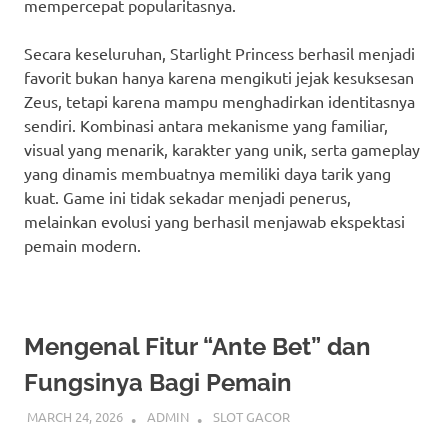
mempercepat popularitasnya.
Secara keseluruhan, Starlight Princess berhasil menjadi
favorit bukan hanya karena mengikuti jejak kesuksesan
Zeus, tetapi karena mampu menghadirkan identitasnya
sendiri. Kombinasi antara mekanisme yang familiar,
visual yang menarik, karakter yang unik, serta gameplay
yang dinamis membuatnya memiliki daya tarik yang
kuat. Game ini tidak sekadar menjadi penerus,
melainkan evolusi yang berhasil menjawab ekspektasi
pemain modern.
Mengenal Fitur “Ante Bet” dan
Fungsinya Bagi Pemain
MARCH 24, 2026
ADMIN
SLOT GACOR