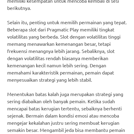
memiliki kesempatan untuk mencoba kembali di sesi
berikutnya.
Selain itu, penting untuk memilih permainan yang tepat.
Beberapa slot dari Pragmatic Play memiliki tingkat
volatilitas yang berbeda. Slot dengan volatilitas tinggi
memang menawarkan kemenangan besar, tetapi
frekuensi menangnya lebih jarang. Sebaliknya, slot
dengan volatilitas rendah biasanya memberikan
kemenangan kecil namun lebih sering. Dengan
memahami karakteristik permainan, pemain dapat
menyesuaikan strategi yang lebih stabil.
Menentukan batas kalah juga merupakan strategi yang
sering diabaikan oleh banyak pemain. Ketika sudah
mencapai batas kerugian tertentu, sebaiknya berhenti
sejenak. Bermain dalam kondisi emosi atau mencoba
mengejar kekalahan justru sering membuat kerugian
semakin besar. Mengambil jeda bisa membantu pemain