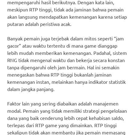
mempengaruhi hasil berikutnya. Dengan kata lain,
meskipun RTP tinggi, tidak ada jaminan bahwa pemain
akan langsung mendapatkan kemenangan karena setiap
putaran adalah peristiwa acak.
Banyak pemain juga terjebak dalam mitos seperti “jam
gacor” atau waktu tertentu di mana game dianggap
lebih mudah memberikan kemenangan. Padahal, sistem
RNG tidak mengenal waktu dan bekerja secara konstan
tanpa dipengaruhi oleh jam bermain. Hal ini semakin
menegaskan bahwa RTP tinggi bukanlah jaminan
kemenangan instan, melainkan hanya indikator statistik
dalam jangka panjang.
Faktor lain yang sering diabaikan adalah manajemen
modal. Pemain yang tidak memiliki strategi pengelolaan
dana yang baik cenderung lebih cepat kehabisan saldo,
terlepas dari RTP game yang dimainkan. RTP tinggi
sekalipun tidak akan membantu jika pemain memasang