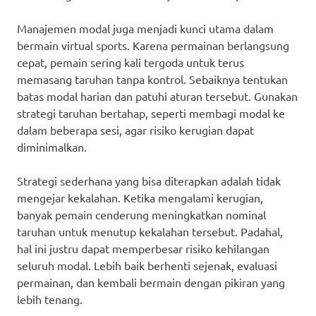
Manajemen modal juga menjadi kunci utama dalam
bermain virtual sports. Karena permainan berlangsung
cepat, pemain sering kali tergoda untuk terus
memasang taruhan tanpa kontrol. Sebaiknya tentukan
batas modal harian dan patuhi aturan tersebut. Gunakan
strategi taruhan bertahap, seperti membagi modal ke
dalam beberapa sesi, agar risiko kerugian dapat
diminimalkan.
Strategi sederhana yang bisa diterapkan adalah tidak
mengejar kekalahan. Ketika mengalami kerugian,
banyak pemain cenderung meningkatkan nominal
taruhan untuk menutup kekalahan tersebut. Padahal,
hal ini justru dapat memperbesar risiko kehilangan
seluruh modal. Lebih baik berhenti sejenak, evaluasi
permainan, dan kembali bermain dengan pikiran yang
lebih tenang.