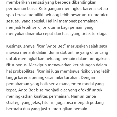
memberikan sensasi yang berbeda dibandingkan
permainan biasa. Ketegangan meningkat karena setiap
spin terasa memiliki peluang lebih besar untuk memicu
sesuatu yang spesial. Hal ini membuat permainan
menjadi lebih seru, terutama bagi pemain yang
menyukai dinamika cepat dan hasil yang tidak terduga.
Kesimpulannya, fitur “Ante Bet” merupakan salah satu
inovasi menarik dalam dunia slot online yang dirancang
untuk meningkatkan peluang pemain dalam mengakses
fitur bonus. Meskipun menawarkan keuntungan dalam
hal probabilitas, fitur ini juga membawa risiko yang lebih
tinggi karena peningkatan nilai taruhan. Dengan
pemahaman yang baik serta manajemen modal yang
tepat, Ante Bet bisa menjadi alat yang efektif untuk
meningkatkan kualitas permainan. Namun tanpa
strategi yang jelas, fitur ini juga bisa menjadi pedang
bermata dua yang justru merugikan pemain.