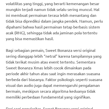
volatilitas yang tinggi, yang berarti kemenangan besar
mungkin terjadi namun tidak selalu sering muncul. Hal
ini membuat permainan terasa lebih menantang dan
tidak bisa diprediksi dalam jangka pendek. Namun, perlu
dipahami bahwa hasil permainan tetap berbasis sistem
acak (RNG), sehingga tidak ada jaminan pola tertentu
yang bisa memastikan hasil.
Bagi sebagian pemain, Sweet Bonanza versi original
sering dianggap lebih “netral” karena tampilannya yang
tidak terikat musim atau event tertentu. Sementara
Sweet Bonanza Xmas lebih cocok dimainkan pada
periode akhir tahun atau saat ingin merasakan suasana
berbeda dari biasanya. Faktor psikologis seperti suasana
visual dan audio juga dapat memengaruhi pengalaman
bermain, meskipun secara algoritma keduanya tidak
memiliki perbedaan fundamental yang signifikan.
Dari segi popularitas, Sweet Bonanza versi original