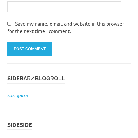
Save my name, email, and website in this browser
for the next time I comment.
SIDEBAR/BLOGROLL
slot gacor
SIDESIDE