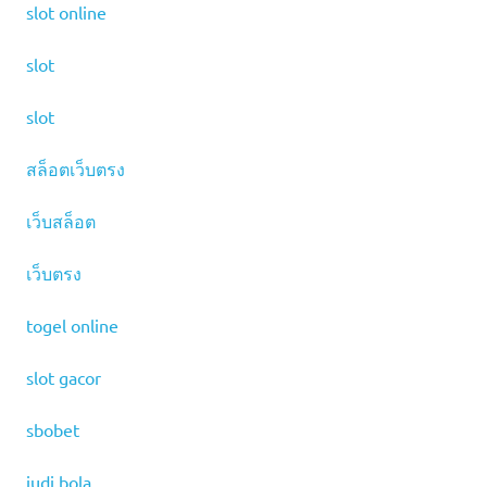
slot online
slot
slot
สล็อตเว็บตรง
เว็บสล็อต
เว็บตรง
togel online
slot gacor
sbobet
judi bola