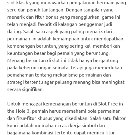
slot klasik yang menawarkan pengalaman bermain yang
seru dan penuh tantangan. Dengan tampilan yang
menarik dan fitur bonus yang menggiurkan, game ini
telah menjadi favorit di kalangan penggemar judi
daring. Salah satu aspek yang paling menarik dari
permainan ini adalah kemampuan untuk mendapatkan
kemenangan beruntun, yang sering kali memberikan
keuntungan besar bagi pemain yang beruntung.
Menang beruntun di slot ini tidak hanya bergantung
pada keberuntungan semata, tetapi juga memerlukan
pemahaman tentang mekanisme permainan dan
strategi tertentu agar peluang menang bisa meningkat
secara signifikan.
Untuk mencapai kemenangan beruntun di Slot Free in
the Hole 3, pemain harus memahami pola permainan
dan fitur-fitur khusus yang disediakan. Salah satu faktor
kunci adalah memahami cara kerja simbol dan
bagaimana kombinasi tertentu dapat memicu fitur