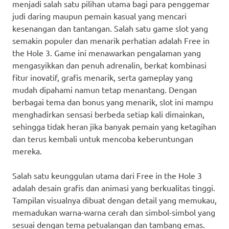
menjadi salah satu pilihan utama bagi para penggemar
judi daring maupun pemain kasual yang mencari
kesenangan dan tantangan. Salah satu game slot yang
semakin populer dan menarik perhatian adalah Free in
the Hole 3. Game ini menawarkan pengalaman yang
mengasyikkan dan penuh adrenalin, berkat kombinasi
fitur inovatif, grafis menarik, serta gameplay yang
mudah dipahami namun tetap menantang. Dengan
berbagai tema dan bonus yang menarik, slot ini mampu
menghadirkan sensasi berbeda setiap kali dimainkan,
sehingga tidak heran jika banyak pemain yang ketagihan
dan terus kembali untuk mencoba keberuntungan
mereka.
Salah satu keunggulan utama dari Free in the Hole 3
adalah desain grafis dan animasi yang berkualitas tinggi.
Tampilan visualnya dibuat dengan detail yang memukau,
memadukan warna-warna cerah dan simbol-simbol yang
sesuai dengan tema petualangan dan tambang emas.