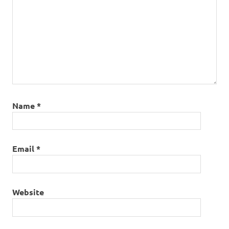
Name
*
Email
*
Website