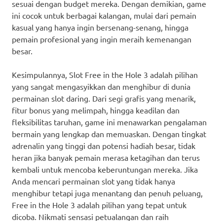
sesuai dengan budget mereka. Dengan demikian, game
ini cocok untuk berbagai kalangan, mulai dari pemain
kasual yang hanya ingin bersenang-senang, hingga
pemain profesional yang ingin meraih kemenangan
besar.
Kesimpulannya, Slot Free in the Hole 3 adalah pilihan
yang sangat mengasyikkan dan menghibur di dunia
permainan slot daring. Dari segi grafis yang menarik,
fitur bonus yang melimpah, hingga keadilan dan
fleksibilitas taruhan, game ini menawarkan pengalaman
bermain yang lengkap dan memuaskan. Dengan tingkat
adrenalin yang tinggi dan potensi hadiah besar, tidak
heran jika banyak pemain merasa ketagihan dan terus
kembali untuk mencoba keberuntungan mereka. Jika
Anda mencari permainan slot yang tidak hanya
menghibur tetapi juga menantang dan penuh peluang,
Free in the Hole 3 adalah pilihan yang tepat untuk
dicoba. Nikmati sensasi petualangan dan raih