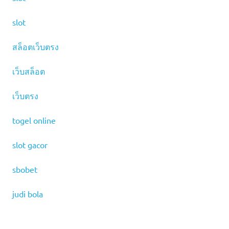
slot
สล็อตเว็บตรง
เว็บสล็อต
เว็บตรง
togel online
slot gacor
sbobet
judi bola