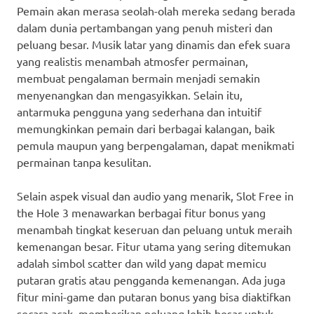
Pemain akan merasa seolah-olah mereka sedang berada
dalam dunia pertambangan yang penuh misteri dan
peluang besar. Musik latar yang dinamis dan efek suara
yang realistis menambah atmosfer permainan,
membuat pengalaman bermain menjadi semakin
menyenangkan dan mengasyikkan. Selain itu,
antarmuka pengguna yang sederhana dan intuitif
memungkinkan pemain dari berbagai kalangan, baik
pemula maupun yang berpengalaman, dapat menikmati
permainan tanpa kesulitan.
Selain aspek visual dan audio yang menarik, Slot Free in
the Hole 3 menawarkan berbagai fitur bonus yang
menambah tingkat keseruan dan peluang untuk meraih
kemenangan besar. Fitur utama yang sering ditemukan
adalah simbol scatter dan wild yang dapat memicu
putaran gratis atau pengganda kemenangan. Ada juga
fitur mini-game dan putaran bonus yang bisa diaktifkan
secara acak, memberikan peluang lebih besar untuk