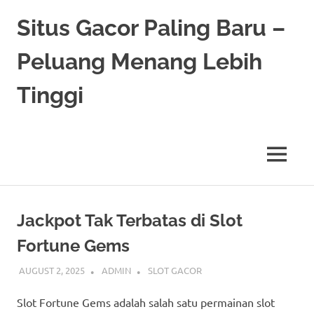
Skip
Situs Gacor Paling Baru –
to
content
Peluang Menang Lebih
Tinggi
MENU
Jackpot Tak Terbatas di Slot
Fortune Gems
AUGUST 2, 2025
ADMIN
SLOT GACOR
Slot Fortune Gems adalah salah satu permainan slot