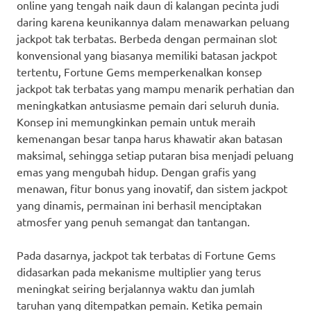
online yang tengah naik daun di kalangan pecinta judi
daring karena keunikannya dalam menawarkan peluang
jackpot tak terbatas. Berbeda dengan permainan slot
konvensional yang biasanya memiliki batasan jackpot
tertentu, Fortune Gems memperkenalkan konsep
jackpot tak terbatas yang mampu menarik perhatian dan
meningkatkan antusiasme pemain dari seluruh dunia.
Konsep ini memungkinkan pemain untuk meraih
kemenangan besar tanpa harus khawatir akan batasan
maksimal, sehingga setiap putaran bisa menjadi peluang
emas yang mengubah hidup. Dengan grafis yang
menawan, fitur bonus yang inovatif, dan sistem jackpot
yang dinamis, permainan ini berhasil menciptakan
atmosfer yang penuh semangat dan tantangan.
Pada dasarnya, jackpot tak terbatas di Fortune Gems
didasarkan pada mekanisme multiplier yang terus
meningkat seiring berjalannya waktu dan jumlah
taruhan yang ditempatkan pemain. Ketika pemain