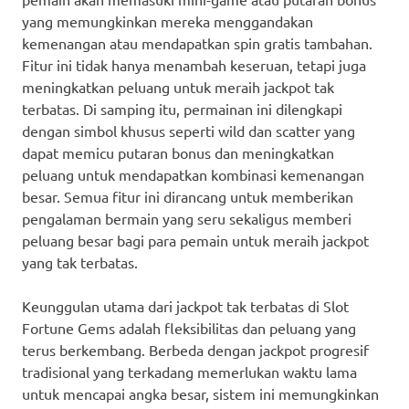
yang memungkinkan mereka menggandakan
kemenangan atau mendapatkan spin gratis tambahan.
Fitur ini tidak hanya menambah keseruan, tetapi juga
meningkatkan peluang untuk meraih jackpot tak
terbatas. Di samping itu, permainan ini dilengkapi
dengan simbol khusus seperti wild dan scatter yang
dapat memicu putaran bonus dan meningkatkan
peluang untuk mendapatkan kombinasi kemenangan
besar. Semua fitur ini dirancang untuk memberikan
pengalaman bermain yang seru sekaligus memberi
peluang besar bagi para pemain untuk meraih jackpot
yang tak terbatas.
Keunggulan utama dari jackpot tak terbatas di Slot
Fortune Gems adalah fleksibilitas dan peluang yang
terus berkembang. Berbeda dengan jackpot progresif
tradisional yang terkadang memerlukan waktu lama
untuk mencapai angka besar, sistem ini memungkinkan