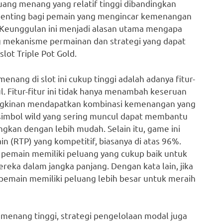
luang menang yang relatif tinggi dibandingkan
or penting bagi pemain yang mengincar kemenangan
 Keunggulan ini menjadi alasan utama mengapa
g mekanisme permainan dan strategi yang dapat
ot Triple Pot Gold.
ang di slot ini cukup tinggi adalah adanya fitur-
l. Fitur-fitur ini tidak hanya menambah keseruan
ungkinan mendapatkan kombinasi kemenangan yang
n simbol wild yang sering muncul dapat membantu
an dengan lebih mudah. Selain itu, game ini
 (RTP) yang kompetitif, biasanya di atas 96%.
, pemain memiliki peluang yang cukup baik untuk
eka dalam jangka panjang. Dengan kata lain, jika
pemain memiliki peluang lebih besar untuk meraih
menang tinggi, strategi pengelolaan modal juga