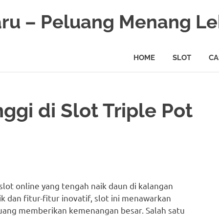
aru – Peluang Menang Le
HOME
SLOT
CA
gi di Slot Triple Pot
 slot online yang tengah naik daun di kalangan
 dan fitur-fitur inovatif, slot ini menawarkan
luang memberikan kemenangan besar. Salah satu