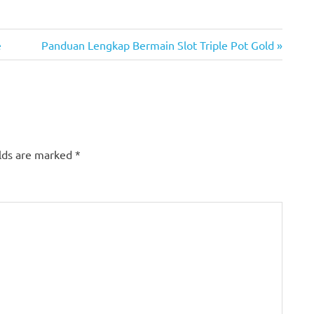
Next
e
Panduan Lengkap Bermain Slot Triple Pot Gold
Post:
elds are marked
*