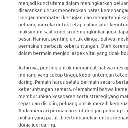
menjadi kunci utama dalam meningkatkan peluang 
disarankan untuk menetapkan batas kemenangan
Dengan membatasi kerugian dan mengetahui kap
peluang mereka untuk tetap dalam jalur keuntung
maksimum saat kondisi memungkinkan juga dapa
besar. Namun, penting untuk diingat bahwa mesk
permainan berbasis keberuntungan. Oleh karena i
dalam bermain menjadi aspek vital yang tidak bol
Akhirnya, penting untuk mengingat bahwa meski
menang yang cukup tinggi, keberuntungan tetap 
daring. Pemain harus selalu bermain secara ber
keberuntungan semata. Memahami bahwa kemenan
membutuhkan kesabaran serta strategi yang ma
tepat dan disiplin, peluang untuk meraih kemenang
Anda mencari permainan slot dengan peluang tingg
pilihan yang patut dipertimbangkan untuk men
dunia judi daring.