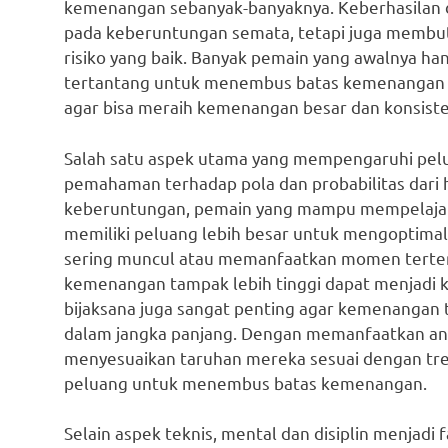
kemenangan sebanyak-banyaknya. Keberhasilan d
pada keberuntungan semata, tetapi juga membu
risiko yang baik. Banyak pemain yang awalnya ha
tertantang untuk menembus batas kemenangan 
agar bisa meraih kemenangan besar dan konsiste
Salah satu aspek utama yang mempengaruhi pel
pemahaman terhadap pola dan probabilitas dari h
keberuntungan, pemain yang mampu mempelajari 
memiliki peluang lebih besar untuk mengoptimalk
sering muncul atau memanfaatkan momen terten
kemenangan tampak lebih tinggi dapat menjadi ku
bijaksana juga sangat penting agar kemenangan t
dalam jangka panjang. Dengan memanfaatkan anal
menyesuaikan taruhan mereka sesuai dengan tre
peluang untuk menembus batas kemenangan.
Selain aspek teknis, mental dan disiplin menjad