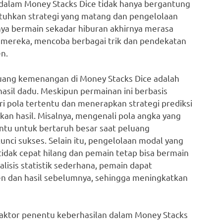
alam Money Stacks Dice tidak hanya bergantung
tuhkan strategi yang matang dan pengelolaan
nya bermain sekadar hiburan akhirnya merasa
mereka, mencoba berbagai trik dan pendekatan
n.
uang kemenangan di Money Stacks Dice adalah
asil dadu. Meskipun permainan ini berbasis
pola tertentu dan menerapkan strategi prediksi
an hasil. Misalnya, mengenali pola angka yang
tu untuk bertaruh besar saat peluang
nci sukses. Selain itu, pengelolaan modal yang
idak cepat hilang dan pemain tetap bisa bermain
isis statistik sederhana, pemain dapat
n dan hasil sebelumnya, sehingga meningkatkan
i faktor penentu keberhasilan dalam Money Stacks