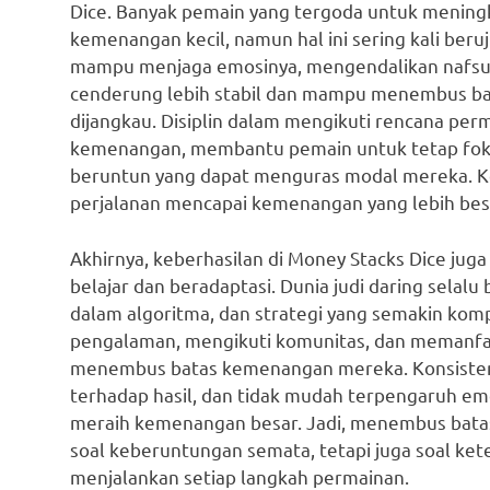
Dice. Banyak pemain yang tergoda untuk mening
kemenangan kecil, namun hal ini sering kali beru
mampu menjaga emosinya, mengendalikan nafsu b
cenderung lebih stabil dan mampu menembus ba
dijangkau. Disiplin dalam mengikuti rencana per
kemenangan, membantu pemain untuk tetap fokus
beruntun yang dapat menguras modal mereka. Ke
perjalanan mencapai kemenangan yang lebih besa
Akhirnya, keberhasilan di Money Stacks Dice j
belajar dan beradaptasi. Dunia judi daring sela
dalam algoritma, dan strategi yang semakin kompl
pengalaman, mengikuti komunitas, dan memanfa
menembus batas kemenangan mereka. Konsistens
terhadap hasil, dan tidak mudah terpengaruh 
meraih kemenangan besar. Jadi, menembus bata
soal keberuntungan semata, tetapi juga soal ket
menjalankan setiap langkah permainan.