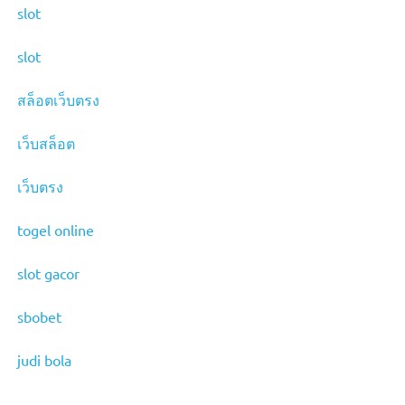
slot
slot
สล็อตเว็บตรง
เว็บสล็อต
เว็บตรง
togel online
slot gacor
sbobet
judi bola