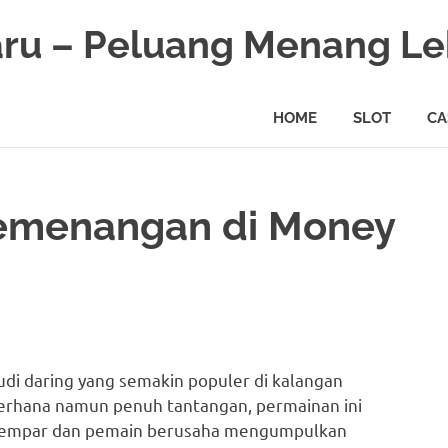
aru – Peluang Menang Le
HOME
SLOT
CA
emenangan di Money
udi daring yang semakin populer di kalangan
derhana namun penuh tantangan, permainan ini
lempar dan pemain berusaha mengumpulkan