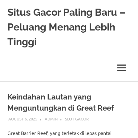
Skip
Situs Gacor Paling Baru –
to
content
Peluang Menang Lebih
Tinggi
MENU
Keindahan Lautan yang
Menguntungkan di Great Reef
AUGUST 6, 2025
ADMIN
SLOT GACOR
Great Barrier Reef, yang terletak di lepas pantai