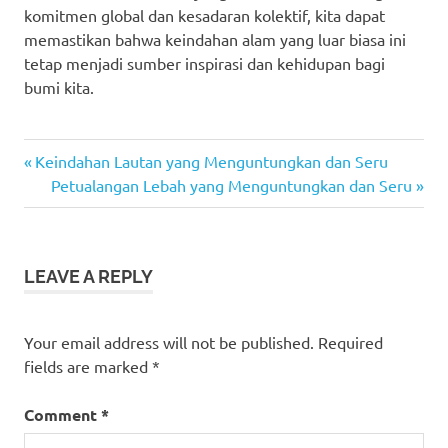
komitmen global dan kesadaran kolektif, kita dapat
memastikan bahwa keindahan alam yang luar biasa ini
tetap menjadi sumber inspirasi dan kehidupan bagi
bumi kita.
casino
Previous
Post
Keindahan Lautan yang Menguntungkan dan Seru
judi
Post:
Next
Petualangan Lebah yang Menguntungkan dan Seru
navigation
bola
Post:
sbobet
slot
LEAVE A REPLY
slot
gacor
Your email address will not be published.
Required
slot
online
fields are marked
*
Comment
*