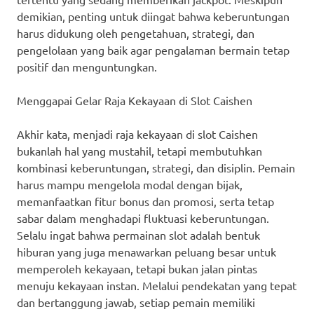
demikian, penting untuk diingat bahwa keberuntungan
harus didukung oleh pengetahuan, strategi, dan
pengelolaan yang baik agar pengalaman bermain tetap
positif dan menguntungkan.
Menggapai Gelar Raja Kekayaan di Slot Caishen
Akhir kata, menjadi raja kekayaan di slot Caishen
bukanlah hal yang mustahil, tetapi membutuhkan
kombinasi keberuntungan, strategi, dan disiplin. Pemain
harus mampu mengelola modal dengan bijak,
memanfaatkan fitur bonus dan promosi, serta tetap
sabar dalam menghadapi fluktuasi keberuntungan.
Selalu ingat bahwa permainan slot adalah bentuk
hiburan yang juga menawarkan peluang besar untuk
memperoleh kekayaan, tetapi bukan jalan pintas
menuju kekayaan instan. Melalui pendekatan yang tepat
dan bertanggung jawab, setiap pemain memiliki