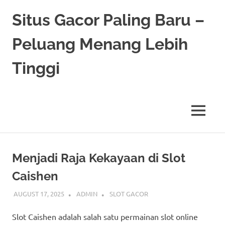
Skip
Situs Gacor Paling Baru –
to
content
Peluang Menang Lebih
Tinggi
MENU
Menjadi Raja Kekayaan di Slot
Caishen
AUGUST 17, 2025
ADMIN
SLOT GACOR
Slot Caishen adalah salah satu permainan slot online