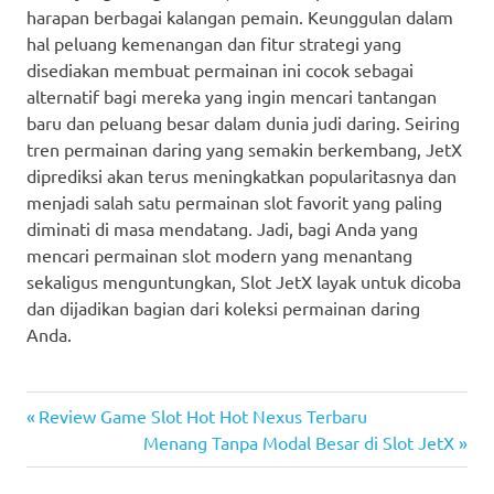
harapan berbagai kalangan pemain. Keunggulan dalam
hal peluang kemenangan dan fitur strategi yang
disediakan membuat permainan ini cocok sebagai
alternatif bagi mereka yang ingin mencari tantangan
baru dan peluang besar dalam dunia judi daring. Seiring
tren permainan daring yang semakin berkembang, JetX
diprediksi akan terus meningkatkan popularitasnya dan
menjadi salah satu permainan slot favorit yang paling
diminati di masa mendatang. Jadi, bagi Anda yang
mencari permainan slot modern yang menantang
sekaligus menguntungkan, Slot JetX layak untuk dicoba
dan dijadikan bagian dari koleksi permainan daring
Anda.
casino
Previous
Post
Review Game Slot Hot Hot Nexus Terbaru
judi
Post:
Next
Menang Tanpa Modal Besar di Slot JetX
navigation
bola
Post: