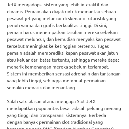
JetX mengadopsi sistem yang lebih interaktif dan
dinamis. Pemain akan diajak untuk memantau sebuah
pesawat jet yang meluncur di skenario futuristik yang
penuh warna dan grafis berkualitas tinggi. Di sini,
pemain harus menempatkan taruhan mereka sebelum
pesawat meluncur, dan kemudian menyaksikan pesawat
tersebut meningkat ke ketinggian tertentu. Tugas
pemain adalah memprediksi kapan pesawat akan jatuh
atau keluar dari batas tertentu, sehingga mereka dapat
menarik kemenangan mereka sebelum terlambat.
Sistem ini memberikan sensasi adrenalin dan tantangan
yang lebih tinggi, sehingga membuat permainan
semakin menarik dan menantang.
Salah satu alasan utama mengapa Slot JetX
mendapatkan popularitas besar adalah peluang menang
yang tinggi dan transparansi sistemnya. Berbeda
dengan banyak permainan slot tradisional yang
bergantung pada RNG (Random Number Generator)