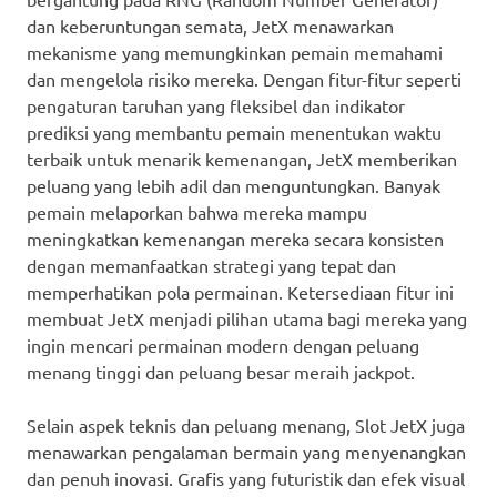
dan keberuntungan semata, JetX menawarkan
mekanisme yang memungkinkan pemain memahami
dan mengelola risiko mereka. Dengan fitur-fitur seperti
pengaturan taruhan yang fleksibel dan indikator
prediksi yang membantu pemain menentukan waktu
terbaik untuk menarik kemenangan, JetX memberikan
peluang yang lebih adil dan menguntungkan. Banyak
pemain melaporkan bahwa mereka mampu
meningkatkan kemenangan mereka secara konsisten
dengan memanfaatkan strategi yang tepat dan
memperhatikan pola permainan. Ketersediaan fitur ini
membuat JetX menjadi pilihan utama bagi mereka yang
ingin mencari permainan modern dengan peluang
menang tinggi dan peluang besar meraih jackpot.
Selain aspek teknis dan peluang menang, Slot JetX juga
menawarkan pengalaman bermain yang menyenangkan
dan penuh inovasi. Grafis yang futuristik dan efek visual