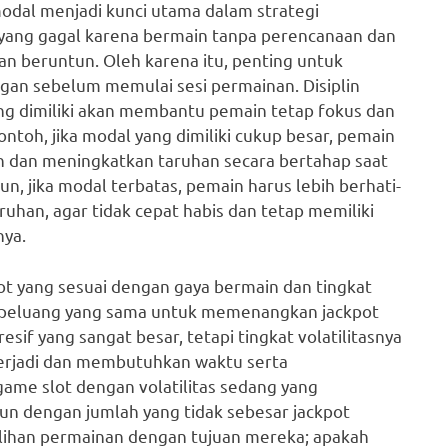
odal menjadi kunci utama dalam strategi
yang gagal karena bermain tanpa perencanaan dan
n beruntun. Oleh karena itu, penting untuk
an sebelum memulai sesi permainan. Disiplin
ng dimiliki akan membantu pemain tetap fokus dan
ntoh, jika modal yang dimiliki cukup besar, pemain
 dan meningkatkan taruhan secara bertahap saat
n, jika modal terbatas, pemain harus lebih berhati-
ruhan, agar tidak cepat habis dan tetap memiliki
nya.
ot yang sesuai dengan gaya bermain dan tingkat
iki peluang yang sama untuk memenangkan jackpot
if yang sangat besar, tetapi tingkat volatilitasnya
terjadi dan membutuhkan waktu serta
game slot dengan volatilitas sedang yang
n dengan jumlah yang tidak sebesar jackpot
lihan permainan dengan tujuan mereka; apakah