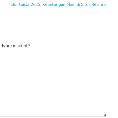
Next
Slot Gacor 2025: Keuntungan Main di Situs Resmi
Post:
elds are marked
*