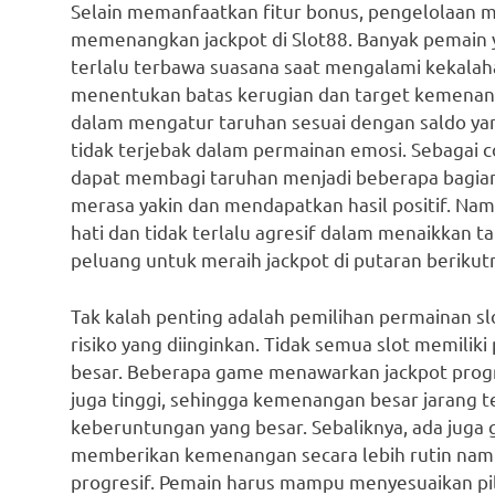
Selain memanfaatkan fitur bonus, pengelolaan m
memenangkan jackpot di Slot88. Banyak pemain 
terlalu terbawa suasana saat mengalami kekalaha
menentukan batas kerugian dan target kemenang
dalam mengatur taruhan sesuai dengan saldo ya
tidak terjebak dalam permainan emosi. Sebagai co
dapat membagi taruhan menjadi beberapa bagian
merasa yakin dan mendapatkan hasil positif. Namu
hati dan tidak terlalu agresif dalam menaikkan ta
peluang untuk meraih jackpot di putaran berikut
Tak kalah penting adalah pemilihan permainan sl
risiko yang diinginkan. Tidak semua slot memil
besar. Beberapa game menawarkan jackpot progres
juga tinggi, sehingga kemenangan besar jarang 
keberuntungan yang besar. Sebaliknya, ada juga 
memberikan kemenangan secara lebih rutin namu
progresif. Pemain harus mampu menyesuaikan pi