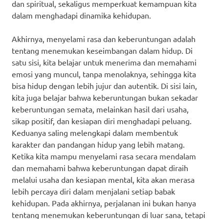
dan spiritual, sekaligus memperkuat kemampuan kita
dalam menghadapi dinamika kehidupan.
Akhirnya, menyelami rasa dan keberuntungan adalah
tentang menemukan keseimbangan dalam hidup. Di
satu sisi, kita belajar untuk menerima dan memahami
emosi yang muncul, tanpa menolaknya, sehingga kita
bisa hidup dengan lebih jujur dan autentik. Di sisi lain,
kita juga belajar bahwa keberuntungan bukan sekadar
keberuntungan semata, melainkan hasil dari usaha,
sikap positif, dan kesiapan diri menghadapi peluang.
Keduanya saling melengkapi dalam membentuk
karakter dan pandangan hidup yang lebih matang.
Ketika kita mampu menyelami rasa secara mendalam
dan memahami bahwa keberuntungan dapat diraih
melalui usaha dan kesiapan mental, kita akan merasa
lebih percaya diri dalam menjalani setiap babak
kehidupan. Pada akhirnya, perjalanan ini bukan hanya
tentang menemukan keberuntungan di luar sana, tetapi