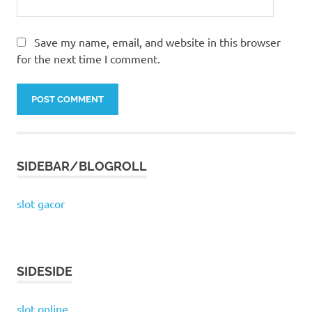
Save my name, email, and website in this browser
for the next time I comment.
SIDEBAR/BLOGROLL
slot gacor
SIDESIDE
slot online