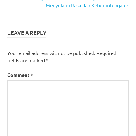
Post
judi
Post:
Next
Menyelami Rasa dan Keberuntungan
navigation
bola
Post:
sbobet
slot
LEAVE A REPLY
slot
gacor
Your email address will not be published.
Required
slot
online
fields are marked
*
Comment
*