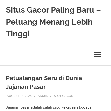
Skip
Situs Gacor Paling Baru –
to
content
Peluang Menang Lebih
Tinggi
MENU
Petualangan Seru di Dunia
Jajanan Pasar
AUGUST 14, 2025
ADMIN
SLOT GACOR
Jajanan pasar adalah salah satu kekayaan budaya