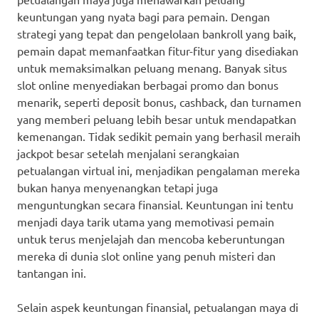
keuntungan yang nyata bagi para pemain. Dengan
strategi yang tepat dan pengelolaan bankroll yang baik,
pemain dapat memanfaatkan fitur-fitur yang disediakan
untuk memaksimalkan peluang menang. Banyak situs
slot online menyediakan berbagai promo dan bonus
menarik, seperti deposit bonus, cashback, dan turnamen
yang memberi peluang lebih besar untuk mendapatkan
kemenangan. Tidak sedikit pemain yang berhasil meraih
jackpot besar setelah menjalani serangkaian
petualangan virtual ini, menjadikan pengalaman mereka
bukan hanya menyenangkan tetapi juga
menguntungkan secara finansial. Keuntungan ini tentu
menjadi daya tarik utama yang memotivasi pemain
untuk terus menjelajah dan mencoba keberuntungan
mereka di dunia slot online yang penuh misteri dan
tantangan ini.
Selain aspek keuntungan finansial, petualangan maya di