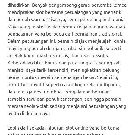
dihadirkan. Banyak pengembang game berlomba-lomba
menciptakan slot bertema petualangan yang menarik
dan penuh warna. Misalnya, tema petualangan di dunia
Maya yang misterius dan penuh keajaiban menawarkan
pengalaman yang berbeda dari permainan tradisional.
Dalam petualangan ini, pemain diajak menjelajahi dunia
maya yang penuh dengan simbol-simbol unik, seperti
artefak kuno, makhluk mitos, dan lokasi eksotis.
Keberadaan fitur bonus dan putaran gratis sering kali
menjadi daya tarik tersendiri, meningkatkan peluang
pemain untuk meraih kemenangan besar. Selain itu,
fitur-fitur inovatif seperti cascading reels, multipliers,
dan mini-games membuat pengalaman bermain
semakin seru dan penuh tantangan, sehingga pemain
merasa seolah-olah sedang menjalani petualangan yang
nyata di dunia maya.
Lebih dari sekadar hiburan, slot online yang bertema
petualangan maya juga menawarkan peluang