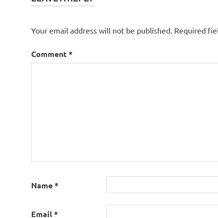
slot
gacor
Your email address will not be published.
Required fi
slot
online
Comment
*
Name
*
Email
*