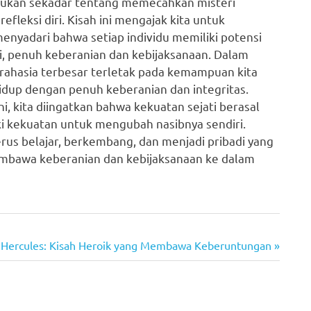
bukan sekadar tentang memecahkan misteri
efleksi diri. Kisah ini mengajak kita untuk
menyadari bahwa setiap individu memiliki potensi
i, penuh keberanian dan kebijaksanaan. Dalam
 rahasia terbesar terletak pada kemampuan kita
idup dengan penuh keberanian dan integritas.
 kita diingatkan bahwa kekuatan sejati berasal
ki kekuatan untuk mengubah nasibnya sendiri.
terus belajar, berkembang, dan menjadi pribadi yang
mbawa keberanian dan kebijaksanaan ke dalam
t
t Hercules: Kisah Heroik yang Membawa Keberuntungan
: