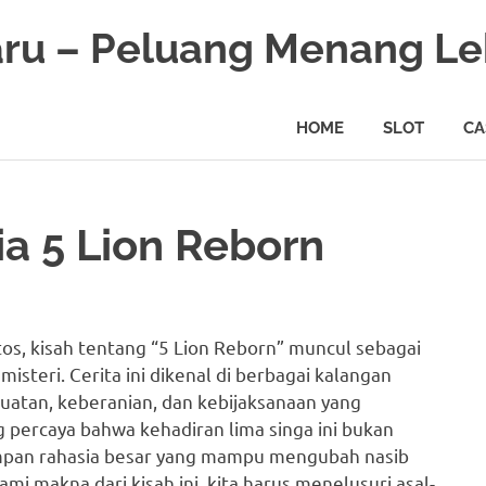
aru – Peluang Menang Le
HOME
SLOT
CA
a 5 Lion Reborn
s, kisah tentang “5 Lion Reborn” muncul sebagai
isteri. Cerita ini dikenal di berbagai kalangan
atan, keberanian, dan kebijaksanaan yang
g percaya bahwa kehadiran lima singa ini bukan
impan rahasia besar yang mampu mengubah nasib
 makna dari kisah ini, kita harus menelusuri asal-