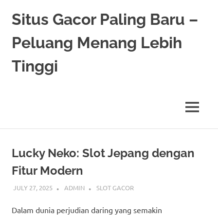
Skip
Situs Gacor Paling Baru –
to
content
Peluang Menang Lebih
Tinggi
MENU
Lucky Neko: Slot Jepang dengan
Fitur Modern
JULY 27, 2025
ADMIN
SLOT GACOR
Dalam dunia perjudian daring yang semakin