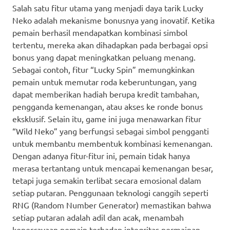
Salah satu fitur utama yang menjadi daya tarik Lucky
Neko adalah mekanisme bonusnya yang inovatif. Ketika
pemain berhasil mendapatkan kombinasi simbol
tertentu, mereka akan dihadapkan pada berbagai opsi
bonus yang dapat meningkatkan peluang menang.
Sebagai contoh, fitur “Lucky Spin” memungkinkan
pemain untuk memutar roda keberuntungan, yang
dapat memberikan hadiah berupa kredit tambahan,
pengganda kemenangan, atau akses ke ronde bonus
eksklusif. Selain itu, game ini juga menawarkan fitur
“Wild Neko” yang berfungsi sebagai simbol pengganti
untuk membantu membentuk kombinasi kemenangan.
Dengan adanya fitur-fitur ini, pemain tidak hanya
merasa tertantang untuk mencapai kemenangan besar,
tetapi juga semakin terlibat secara emosional dalam
setiap putaran. Penggunaan teknologi canggih seperti
RNG (Random Number Generator) memastikan bahwa
setiap putaran adalah adil dan acak, menambah
kepercayaan pemain terhadap integritas permainan.