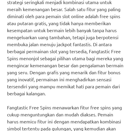
strategi seringkali menjadi kombinasi utama untuk
meraih kemenangan besar. Salah satu fitur yang paling
diminati oleh para pemain slot online adalah free spins
atau putaran gratis, yang tidak hanya memberikan
kesempatan untuk bermain lebih banyak tanpa harus
mengeluarkan uang tambahan, tetapi juga berpotensi
membuka jalan menuju jackpot fantastis. Di antara
berbagai permainan slot yang tersedia, Fangtastic Free
Spins menonjol sebagai pilihan utama bagi mereka yang
mengincar kemenangan besar dan pengalaman bermain
yang seru. Dengan grafis yang menarik dan fitur bonus
yang inovatif, permainan ini menghadirkan sensasi
tersendiri yang mampu memikat hati para pemain dari
berbagai kalangan.
Fangtastic Free Spins menawarkan fitur free spins yang
cukup menguntungkan dan mudah diakses. Pemain
harus memicu fitur ini dengan mendapatkan kombinasi
simbol tertentu pada gulungan, yang kemudian akan