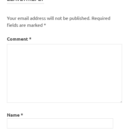
slot
gacor
Your email address will not be published.
Required
slot
online
fields are marked
*
Comment
*
Name
*