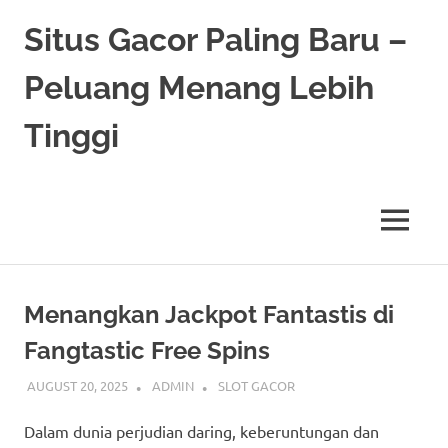
Skip
Situs Gacor Paling Baru –
to
content
Peluang Menang Lebih
Tinggi
MENU
Menangkan Jackpot Fantastis di
Fangtastic Free Spins
AUGUST 20, 2025
ADMIN
SLOT GACOR
Dalam dunia perjudian daring, keberuntungan dan