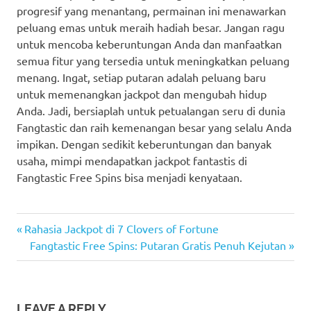
progresif yang menantang, permainan ini menawarkan
peluang emas untuk meraih hadiah besar. Jangan ragu
untuk mencoba keberuntungan Anda dan manfaatkan
semua fitur yang tersedia untuk meningkatkan peluang
menang. Ingat, setiap putaran adalah peluang baru
untuk memenangkan jackpot dan mengubah hidup
Anda. Jadi, bersiaplah untuk petualangan seru di dunia
Fangtastic dan raih kemenangan besar yang selalu Anda
impikan. Dengan sedikit keberuntungan dan banyak
usaha, mimpi mendapatkan jackpot fantastis di
Fangtastic Free Spins bisa menjadi kenyataan.
casino
Previous
Post
Rahasia Jackpot di 7 Clovers of Fortune
judi
Post:
Next
Fangtastic Free Spins: Putaran Gratis Penuh Kejutan
navigation
bola
Post:
sbobet
slot
LEAVE A REPLY