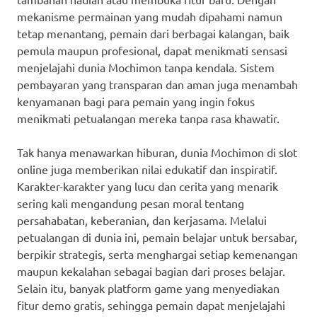
mekanisme permainan yang mudah dipahami namun
tetap menantang, pemain dari berbagai kalangan, baik
pemula maupun profesional, dapat menikmati sensasi
menjelajahi dunia Mochimon tanpa kendala. Sistem
pembayaran yang transparan dan aman juga menambah
kenyamanan bagi para pemain yang ingin fokus
menikmati petualangan mereka tanpa rasa khawatir.
Tak hanya menawarkan hiburan, dunia Mochimon di slot
online juga memberikan nilai edukatif dan inspiratif.
Karakter-karakter yang lucu dan cerita yang menarik
sering kali mengandung pesan moral tentang
persahabatan, keberanian, dan kerjasama. Melalui
petualangan di dunia ini, pemain belajar untuk bersabar,
berpikir strategis, serta menghargai setiap kemenangan
maupun kekalahan sebagai bagian dari proses belajar.
Selain itu, banyak platform game yang menyediakan
fitur demo gratis, sehingga pemain dapat menjelajahi