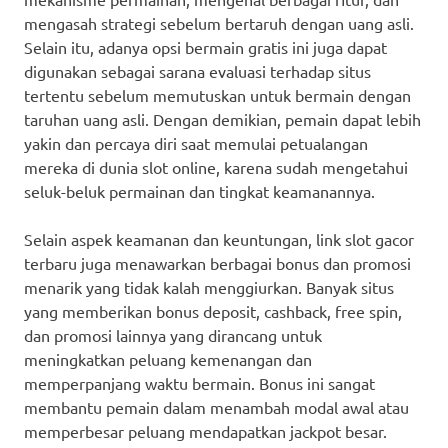
mengasah strategi sebelum bertaruh dengan uang asli.
Selain itu, adanya opsi bermain gratis ini juga dapat
digunakan sebagai sarana evaluasi terhadap situs
tertentu sebelum memutuskan untuk bermain dengan
taruhan uang asli. Dengan demikian, pemain dapat lebih
yakin dan percaya diri saat memulai petualangan
mereka di dunia slot online, karena sudah mengetahui
seluk-beluk permainan dan tingkat keamanannya.
Selain aspek keamanan dan keuntungan, link slot gacor
terbaru juga menawarkan berbagai bonus dan promosi
menarik yang tidak kalah menggiurkan. Banyak situs
yang memberikan bonus deposit, cashback, free spin,
dan promosi lainnya yang dirancang untuk
meningkatkan peluang kemenangan dan
memperpanjang waktu bermain. Bonus ini sangat
membantu pemain dalam menambah modal awal atau
memperbesar peluang mendapatkan jackpot besar.