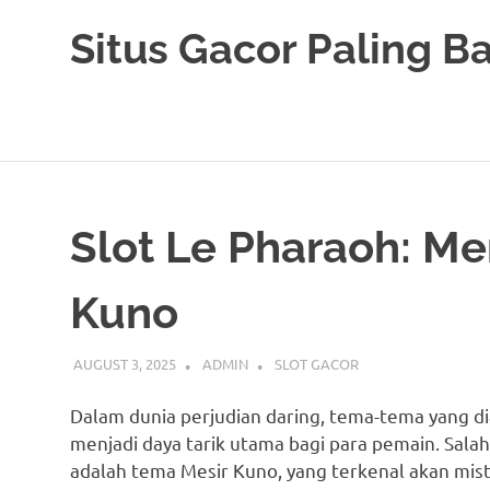
Skip
Situs Gacor Paling B
to
content
Slot Le Pharaoh: Me
Kuno
AUGUST 3, 2025
ADMIN
SLOT GACOR
Dalam dunia perjudian daring, tema-tema yang dia
menjadi daya tarik utama bagi para pemain. Sala
adalah tema Mesir Kuno, yang terkenal akan mist