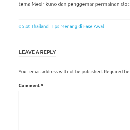
tema Mesir kuno dan penggemar permainan slot
casino
Previous
Post
Slot Thailand: Tips Menang di Fase Awal
judi
Post:
navigation
bola
sbobet
LEAVE A REPLY
slot
slot
gacor
Your email address will not be published.
Required fi
slot
online
Comment
*