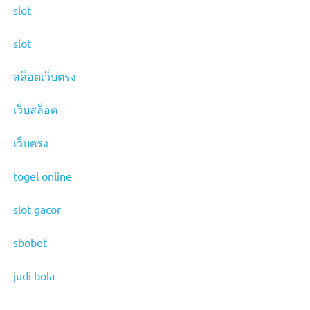
slot
slot
สล็อตเว็บตรง
เว็บสล็อต
เว็บตรง
togel online
slot gacor
sbobet
judi bola