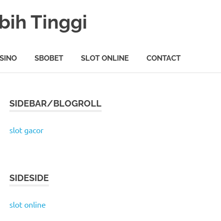
bih Tinggi
SINO
SBOBET
SLOT ONLINE
CONTACT
SIDEBAR/BLOGROLL
slot gacor
SIDESIDE
slot online