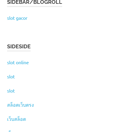
SIDEBAR/BLOGROLL
slot gacor
SIDESIDE
slot online
slot
slot
สล็อตเว็บตรง
เว็บสล็อต