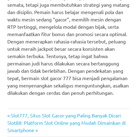
semata, tetapi juga membutuhkan strategi yang matang
dan disiplin. Pemain harus belajar mengenali pola dan
waktu mesin sedang “gacor”, memilih mesin dengan
RTP tertinggi, mengelola modal dengan bijak, serta
memanfaatkan fitur bonus dan promosi secara optimal.
Dengan menerapkan rahasia-rahasia tersebut, peluang
untuk meraih jackpot besar secara konsisten akan
semakin terbuka. Tentunya, tetap ingat bahwa
permainan judi harus dilakukan secara bertanggung
jawab dan tidak berlebihan. Dengan pendekatan yang
tepat, bermain slot gacor 777 bisa menjadi pengalaman
yang menyenangkan sekaligus menguntungkan, asalkan
dilakukan dengan cerdas dan penuh perhitungan.
casino
Previous
Post
Slot777, Situs Slot Gacor yang Paling Banyak Dicari
judi
Next
Post:
Slot88: Platform Slot Online yang Mudah Dimainkan di
navigation
bola
Post:
Smartphone