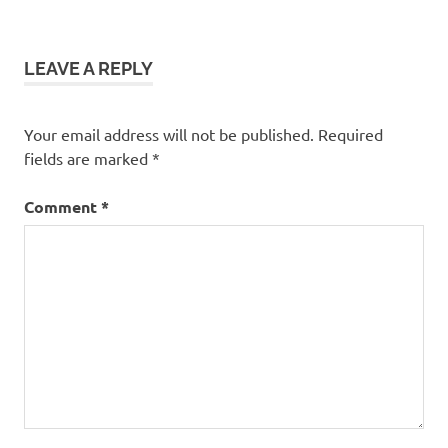
sbobet
slot
slot
LEAVE A REPLY
gacor
slot
online
Your email address will not be published.
Required
fields are marked
*
Comment
*