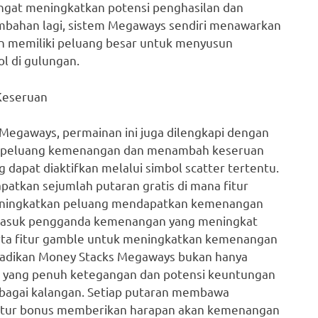
ngat meningkatkan potensi penghasilan dan
mbahan lagi, sistem Megaways sendiri menawarkan
in memiliki peluang besar untuk menyusun
l di gulungan.
Keseruan
Megaways, permainan ini juga dilengkapi dengan
n peluang kemenangan dan menambah keseruan
g dapat diaktifkan melalui simbol scatter tertentu.
patkan sejumlah putaran gratis di mana fitur
 meningkatkan peluang mendapatkan kemenangan
termasuk pengganda kemenangan yang meningkat
erta fitur gamble untuk meningkatkan kemenangan
menjadikan Money Stacks Megaways bukan hanya
an yang penuh ketegangan dan potensi keuntungan
bagai kalangan. Setiap putaran membawa
 fitur bonus memberikan harapan akan kemenangan