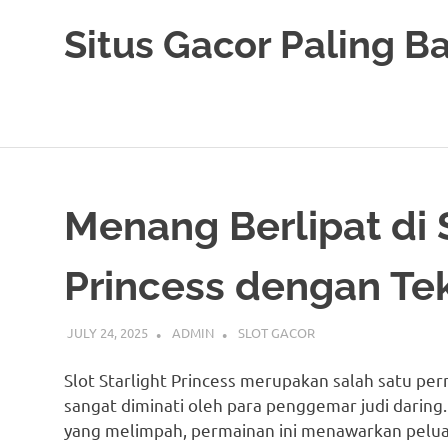
Skip
Situs Gacor Paling B
to
content
Menang Berlipat di S
Princess dengan Te
JULY 24, 2025
ADMIN
SLOT GACOR
Slot Starlight Princess merupakan salah satu pe
sangat diminati oleh para penggemar judi daring
yang melimpah, permainan ini menawarkan pel