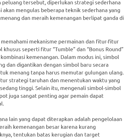
 peluang tersebut, diperlukan strategi sederhana
ini akan mengulas beberapa teknik sederhana yang
menang dan meraih kemenangan berlipat ganda di
h memahami mekanisme permainan dan fitur-fitur
bol khusus seperti fitur “Tumble” dan “Bonus Round”
kombinasi kemenangan. Dalam modus ini, simbol
g dan digantikan dengan simbol baru secara
tuk menang tanpa harus memutar gulungan ulang.
tur strategi taruhan dan menentukan waktu yang
edang tinggi. Selain itu, mengenali simbol-simbol
kpot juga sangat penting agar pemain dapat
l.
ana lain yang dapat diterapkan adalah pengelolaan
 meraih kemenangan besar karena kurang
nya, tentukan batas kerugian dan target