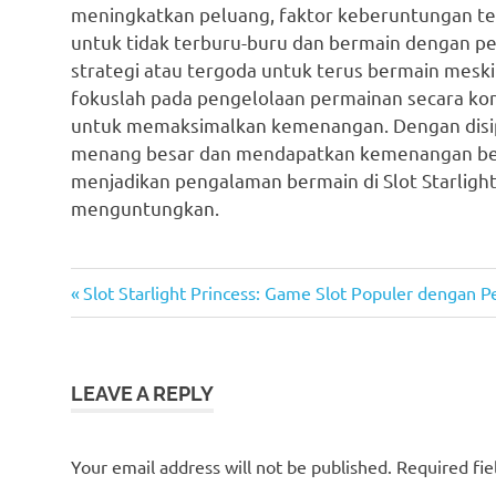
meningkatkan peluang, faktor keberuntungan tet
untuk tidak terburu-buru dan bermain dengan pe
strategi atau tergoda untuk terus bermain mesk
fokuslah pada pengelolaan permainan secara k
untuk memaksimalkan kemenangan. Dengan disip
menang besar dan mendapatkan kemenangan berl
menjadikan pengalaman bermain di Slot Starligh
menguntungkan.
casino
Previous
Post
Slot Starlight Princess: Game Slot Populer dengan P
judi
Post:
navigation
bola
sbobet
LEAVE A REPLY
slot
slot
gacor
Your email address will not be published.
Required fi
slot