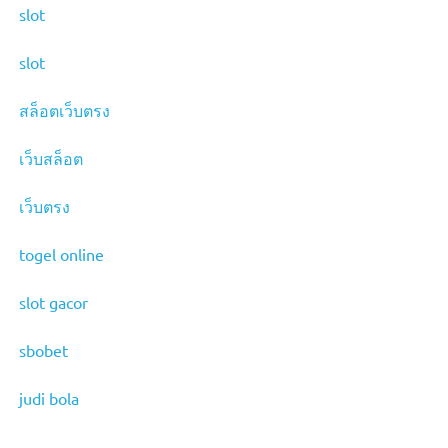
slot
slot
สล็อตเว็บตรง
เว็บสล็อต
เว็บตรง
togel online
slot gacor
sbobet
judi bola