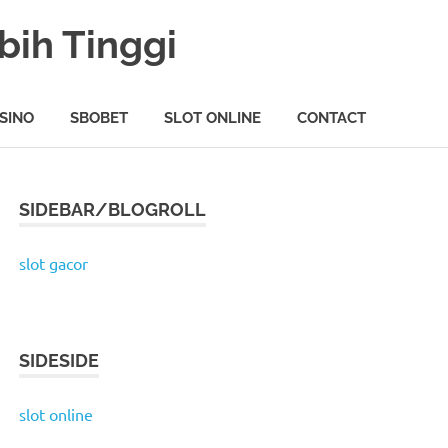
bih Tinggi
SINO
SBOBET
SLOT ONLINE
CONTACT
SIDEBAR/BLOGROLL
slot gacor
SIDESIDE
slot online