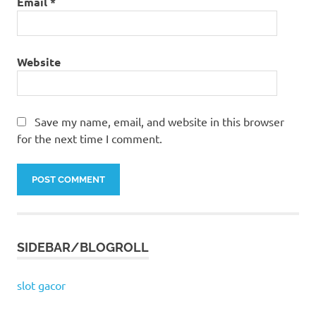
Email
*
Website
Save my name, email, and website in this browser
for the next time I comment.
SIDEBAR/BLOGROLL
slot gacor