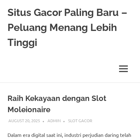
Skip
Situs Gacor Paling Baru –
to
content
Peluang Menang Lebih
Tinggi
MENU
Raih Kekayaan dengan Slot
Moleionaire
AUGUST 20, 2025
ADMIN
SLOT GACOR
Dalam era digital saat ini, industri perjudian daring telah