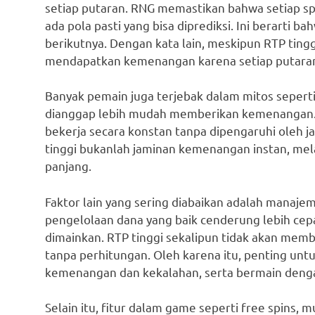
setiap putaran. RNG memastikan bahwa setiap spi
ada pola pasti yang bisa diprediksi. Ini berarti 
berikutnya. Dengan kata lain, meskipun RTP ting
mendapatkan kemenangan karena setiap putaran 
Banyak pemain juga terjebak dalam mitos sepert
dianggap lebih mudah memberikan kemenangan. 
bekerja secara konstan tanpa dipengaruhi oleh 
tinggi bukanlah jaminan kemenangan instan, mela
panjang.
Faktor lain yang sering diabaikan adalah manajem
pengelolaan dana yang baik cenderung lebih cepa
dimainkan. RTP tinggi sekalipun tidak akan mem
tanpa perhitungan. Oleh karena itu, penting un
kemenangan dan kekalahan, serta bermain dengan
Selain itu, fitur dalam game seperti free spins, 