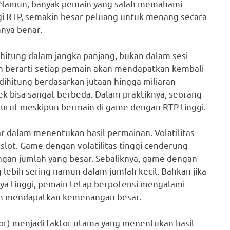
g. Namun, banyak pemain yang salah memahami
i RTP, semakin besar peluang untuk menang secara
hnya benar.
itung dalam jangka panjang, bukan dalam sesi
n berarti setiap pemain akan mendapatkan kembali
dihitung berdasarkan jutaan hingga miliaran
dek bisa sangat berbeda. Dalam praktiknya, seorang
turut meskipun bermain di game dengan RTP tinggi.
sar dalam menentukan hasil permainan. Volatilitas
lot. Game dengan volatilitas tinggi cenderung
gan jumlah yang besar. Sebaliknya, game dengan
lebih sering namun dalam jumlah kecil. Bahkan jika
snya tinggi, pemain tetap berpotensi mengalami
um mendapatkan kemenangan besar.
or) menjadi faktor utama yang menentukan hasil