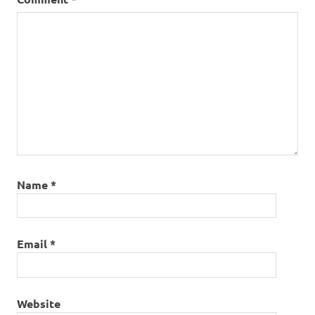
Name
*
Email
*
Website