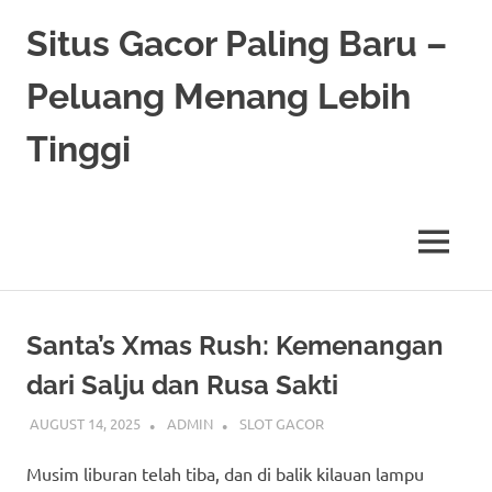
Skip
Situs Gacor Paling Baru –
to
content
Peluang Menang Lebih
Tinggi
MENU
Santa’s Xmas Rush: Kemenangan
dari Salju dan Rusa Sakti
AUGUST 14, 2025
ADMIN
SLOT GACOR
Musim liburan telah tiba, dan di balik kilauan lampu