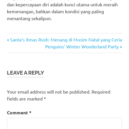
dan kepercayaan diri adalah kunci utama untuk meraih
kemenangan, bahkan dalam kondisi yang paling
menantang sekalipun.
casino
Previous
Post
Santa’s Xmas Rush: Menang di Musim Natal yang Ceria
judi
Post:
Next
Penguins’ Winter Wonderland Party
navigation
bola
Post:
sbobet
slot
LEAVE A REPLY
slot
gacor
Your email address will not be published.
Required
slot
online
fields are marked
*
Comment
*