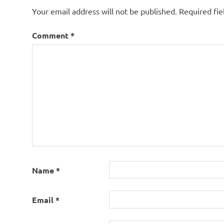
Your email address will not be published.
Required fi
slot
online
Comment
*
Name
*
Email
*