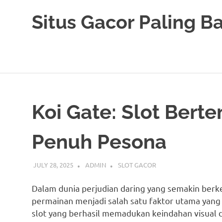
Skip
Situs Gacor Paling B
to
content
Koi Gate: Slot Bert
Penuh Pesona
JULY 28, 2025
ADMIN
SLOT GACOR
Dalam dunia perjudian daring yang semakin berk
permainan menjadi salah satu faktor utama yang
slot yang berhasil memadukan keindahan visual 