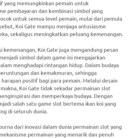
resif yang memungkinkan pemain untuk
me pembayaran dan kombinasi simbol yang
ocok untuk semua level pemain, mulai dari pemula
tersebut, Koi Gate mampu menjaga antusiasme
ka, sekaligus meningkatkan peluang kemenangan.
si kemenangan, Koi Gate juga mengandung pesan
menjadi simbol dalam game ini mengajarkan
dalam menghadapi rintangan hidup. Dalam budaya
keberuntungan dan kemakmuran, sehingga
arapan positif bagi para pemain. Melalui desain
makna, Koi Gate tidak sekadar permainan slot
menginspirasi dan memperkaya budaya. Dengan
njadi salah satu game slot bertema ikan koi yang
ng di seluruh dunia.
urna dari inovasi dalam dunia permainan slot yang
mekanisme permainan yang menarik dan penuh