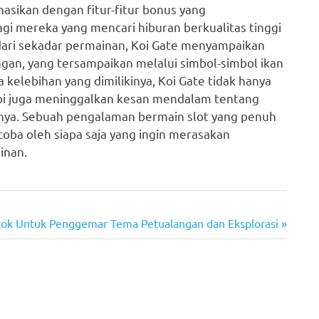
asikan dengan fitur-fitur bonus yang
i mereka yang mencari hiburan berkualitas tinggi
ari sekadar permainan, Koi Gate menyampaikan
gan, yang tersampaikan melalui simbol-simbol ikan
kelebihan yang dimilikinya, Koi Gate tidak hanya
pi juga meninggalkan kesan mendalam tentang
gnya. Sebuah pengalaman bermain slot yang penuh
coba oleh siapa saja yang ingin merasakan
inan.
cok Untuk Penggemar Tema Petualangan dan Eksplorasi