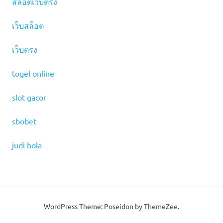
สล็อตเว็บตรง
เว็บสล็อต
เว็บตรง
togel online
slot gacor
sbobet
judi bola
WordPress Theme: Poseidon by ThemeZee.