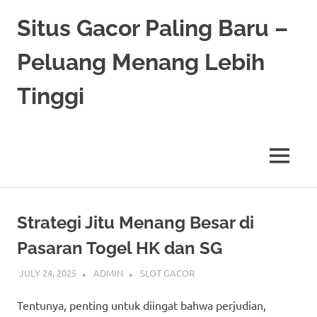
Skip
Situs Gacor Paling Baru –
to
content
Peluang Menang Lebih
Tinggi
MENU
Strategi Jitu Menang Besar di
Pasaran Togel HK dan SG
JULY 24, 2025
ADMIN
SLOT GACOR
Tentunya, penting untuk diingat bahwa perjudian,