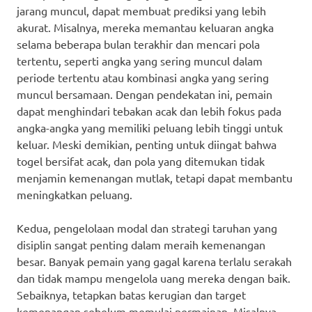
jarang muncul, dapat membuat prediksi yang lebih
akurat. Misalnya, mereka memantau keluaran angka
selama beberapa bulan terakhir dan mencari pola
tertentu, seperti angka yang sering muncul dalam
periode tertentu atau kombinasi angka yang sering
muncul bersamaan. Dengan pendekatan ini, pemain
dapat menghindari tebakan acak dan lebih fokus pada
angka-angka yang memiliki peluang lebih tinggi untuk
keluar. Meski demikian, penting untuk diingat bahwa
togel bersifat acak, dan pola yang ditemukan tidak
menjamin kemenangan mutlak, tetapi dapat membantu
meningkatkan peluang.
Kedua, pengelolaan modal dan strategi taruhan yang
disiplin sangat penting dalam meraih kemenangan
besar. Banyak pemain yang gagal karena terlalu serakah
dan tidak mampu mengelola uang mereka dengan baik.
Sebaiknya, tetapkan batas kerugian dan target
kemenangan sebelum memulai permainan. Misalnya,