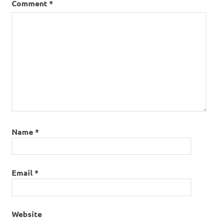
Comment
*
Name
*
Email
*
Website