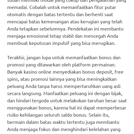
memadai. Cobalah untuk memanfaatkan fitur putar
otomatis dengan batas tertentu dan berhenti saat
mencapai batas kemenangan atau kerugian yang telah
Anda tetapkan sebelumnya. Pendekatan ini membantu
menjaga emosional tetap stabil dan mencegah Anda
membuat keputusan impulsif yang bisa merugikan.
Terakhir, jangan lupa untuk memanfaatkan bonus dan
promosi yang ditawarkan oleh platform permainan.
Banyak kasino online menyediakan bonus deposit, free
spins, atau promosi lainnya yang bisa meningkatkan
peluang Anda tanpa harus mempertaruhkan uang asli
secara langsung. Manfaatkan peluang ini dengan bijak,
dan hindari tergoda untuk melakukan taruhan besar saat
menggunakan bonus, karena hal ini dapat memperbesar
risiko kehilangan seluruh saldo bonus. Selain itu,
bermain dalam batas waktu tertentu juga membantu
Anda menjaga fokus dan menghindari kelelahan yang