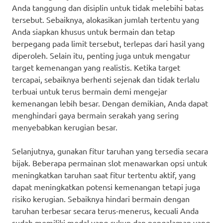
Anda tanggung dan disiplin untuk tidak melebihi batas
tersebut. Sebaiknya, alokasikan jumlah tertentu yang
Anda siapkan khusus untuk bermain dan tetap
berpegang pada limit tersebut, terlepas dari hasil yang
diperoleh. Selain itu, penting juga untuk mengatur
target kemenangan yang realistis. Ketika target
tercapai, sebaiknya berhenti sejenak dan tidak terlalu
terbuai untuk terus bermain demi mengejar
kemenangan lebih besar. Dengan demikian, Anda dapat
menghindari gaya bermain serakah yang sering
menyebabkan kerugian besar.
Selanjutnya, gunakan fitur taruhan yang tersedia secara
bijak. Beberapa permainan slot menawarkan opsi untuk
meningkatkan taruhan saat fitur tertentu aktif, yang
dapat meningkatkan potensi kemenangan tetapi juga
risiko kerugian. Sebaiknya hindari bermain dengan
taruhan terbesar secara terus-menerus, kecuali Anda
sudah memiliki modal yang cukup dan pengalaman yang