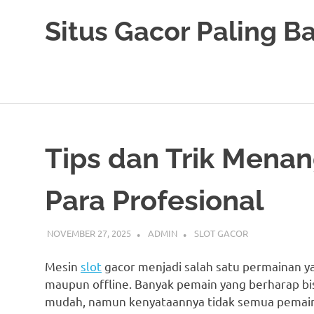
Skip
Situs Gacor Paling B
to
content
Tips dan Trik Menan
Para Profesional
NOVEMBER 27, 2025
ADMIN
SLOT GACOR
Mesin
slot
gacor menjadi salah satu permainan yan
maupun offline. Banyak pemain yang berharap 
mudah, namun kenyataannya tidak semua pemain