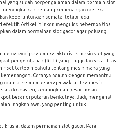
nal yang sudah berpengalaman dalam bermain slot
ampu meningkatkan peluang kemenangan mereka
lkan keberuntungan semata, tetapi juga
 efektif. Artikel ini akan mengulas beberapa tips
rapkan dalam permainan slot gacor agar peluang
ah memahami pola dan karakteristik mesin slot yang
ngkat pengembalian (RTP) yang tinggi dan volatilitas
n riset terlebih dahulu tentang mesin mana yang
k kemenangan. Caranya adalah dengan memantau
g muncul selama beberapa waktu. Jika mesin
ecara konsisten, kemungkinan besar mesin
pot besar di putaran berikutnya. Jadi, mengenali
dalah langkah awal yang penting untuk
at krusial dalam permainan slot gacor. Para