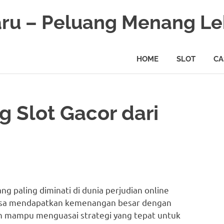
aru – Peluang Menang Le
HOME
SLOT
CA
g Slot Gacor dari
g paling diminati di dunia perjudian online
bisa mendapatkan kemenangan besar dengan
 mampu menguasai strategi yang tepat untuk