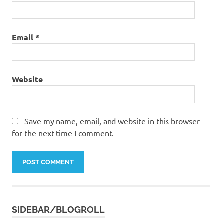
Email
*
Website
Save my name, email, and website in this browser
for the next time I comment.
SIDEBAR/BLOGROLL