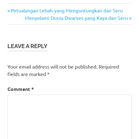
casino
Previous
Post
Petualangan Lebah yang Menguntungkan dan Seru
judi
Post:
Next
Menyelami Dunia Dwarves yang Kaya dan Seru
navigation
bola
Post:
sbobet
slot
LEAVE A REPLY
slot
gacor
Your email address will not be published.
Required
slot
online
fields are marked
*
Comment
*