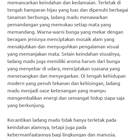
memancarkan keindahan dan kedamaian. Terletak di
tengah hamparan hijau yang luas dan dipenuhi berbagai
tanaman berbunga, ladang madu menawarkan
pemandangan yang memukau setiap mata yang
memandang. Warna-warni bunga yang mekar dengan
beragam jenisnya menciptakan mosaik alam yang
menakjubkan dan menyuguhkan pengalaman visual
yang memanjakan mata. Selain keindahan visualnya,
ladang madu juga memiliki aroma harum dari bunga
yang menyebar di udara, menciptakan suasana yang
menenangkan dan menyegarkan. Di tengah kehidupan
modern yang penuh tekanan dan kebisingan, ladang
madu menjadi oase ketenangan yang mampu
mengembalikan energi dan semangat hidup siapa saja
yang berkunjung.
Kecantikan ladang madu tidak hanya terletak pada
keindahan alamnya, tetapi juga pada
kebermanfaatannya bagi lingkungan dan manusia.