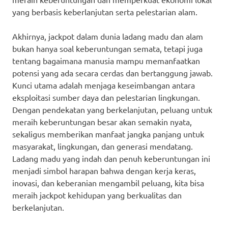
yang berbasis keberlanjutan serta pelestarian alam.
Akhirnya, jackpot dalam dunia ladang madu dan alam
bukan hanya soal keberuntungan semata, tetapi juga
tentang bagaimana manusia mampu memanfaatkan
potensi yang ada secara cerdas dan bertanggung jawab.
Kunci utama adalah menjaga keseimbangan antara
eksploitasi sumber daya dan pelestarian lingkungan.
Dengan pendekatan yang berkelanjutan, peluang untuk
meraih keberuntungan besar akan semakin nyata,
sekaligus memberikan manfaat jangka panjang untuk
masyarakat, lingkungan, dan generasi mendatang.
Ladang madu yang indah dan penuh keberuntungan ini
menjadi simbol harapan bahwa dengan kerja keras,
inovasi, dan keberanian mengambil peluang, kita bisa
meraih jackpot kehidupan yang berkualitas dan
berkelanjutan.