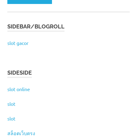
SIDEBAR/BLOGROLL
slot gacor
SIDESIDE
slot online
slot
slot
สล็อตเว็บตรง