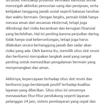
mencegah aktivitas pencucian uang dan penipuan, serta
kebijakan tanggung jawab sosial seperti batasan taruhan
dan waktu bermain. Dengan begitu, pemain tidak hanya
merasa aman dari ancaman eksternal, tetapi juga
dilindungi dari risiko kecanduan dan kerugian finansial
yang berlebihan. Hal ini penting karena perjudian daring
tidak hanya soal keberuntungan, tetapi juga harus
dilakukan secara bertanggung jawab dan sadar akan
risiko yang ada. Oleh karena itu, memilih situs slot resmi
dan berlisensi merupakan langkah awal yang sangat
penting untuk memastikan pengalaman bermain yang
menyenangkan dan aman.
Akhirnya, kepercayaan terhadap situs slot resmi dan
berlisensi juga berdampak positif terhadap kualitas
layanan yang diberikan. Situs-situs ini umumnya
menawarkan fitur-fitur pendukung seperti layanan
pelanggan 24 jam, sistem pembayaran yang cepat dan