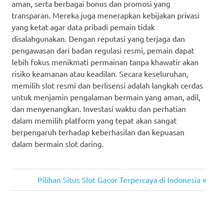
aman, serta berbagai bonus dan promosi yang
transparan. Mereka juga menerapkan kebijakan privasi
yang ketat agar data pribadi pemain tidak
disalahgunakan. Dengan reputasi yang terjaga dan
pengawasan dari badan regulasi resmi, pemain dapat
lebih fokus menikmati permainan tanpa khawatir akan
risiko keamanan atau keadilan. Secara keseluruhan,
memilih slot resmi dan berlisensi adalah langkah cerdas
untuk menjamin pengalaman bermain yang aman, adil,
dan menyenangkan. Investasi waktu dan perhatian
dalam memilih platform yang tepat akan sangat
berpengaruh terhadap keberhasilan dan kepuasan
dalam bermain slot daring.
casino
Next
Post
Pilihan Situs Slot Gacor Terpercaya di Indonesia
sbobet
Post:
navigation
slot