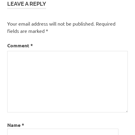
slot
LEAVE A REPLY
online
Your email address will not be published.
Required
fields are marked
*
Comment
*
Name
*