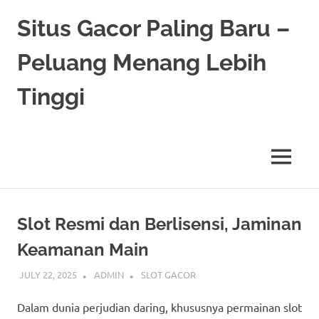
Skip
Situs Gacor Paling Baru –
to
content
Peluang Menang Lebih
Tinggi
MENU
Slot Resmi dan Berlisensi, Jaminan
Keamanan Main
JULY 22, 2025
ADMIN
SLOT GACOR
Dalam dunia perjudian daring, khususnya permainan slot